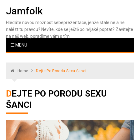
Skip
Jamfolk
to
content
Hledáte novou možnost sebeprezentace, jenže stále ne a ne
nalézt tu pravou? Nevíte, kde se ještě po nějaké poptat? Zavítejte
na náš web, poradíme vám s tím.
MENU
Home
Dejte Po Porodu Sexu Šanci
DEJTE PO PORODU SEXU
ŠANCI