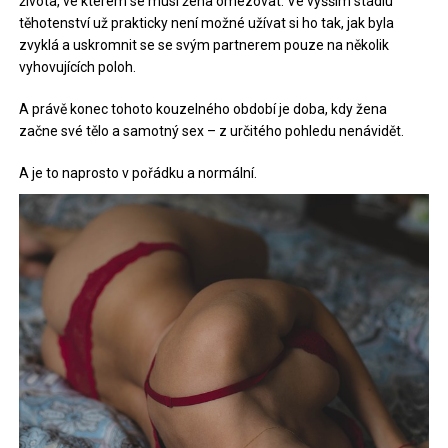
života, ve kterém se musí žena omezovat. Ve vyšším stádiu
těhotenství už prakticky není možné užívat si ho tak, jak byla
zvyklá a uskromnit se se svým partnerem pouze na několik
vyhovujících poloh.
A právě konec tohoto kouzelného období je doba, kdy žena
začne své tělo a samotný sex – z určitého pohledu nenávidět.
A je to naprosto v pořádku a normální.