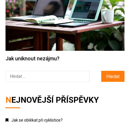
Jak uniknout nezájmu?
Vyhledávání
NEJNOVĚJŠÍ PŘÍSPĚVKY
Jak se oblékat při cyklistice?