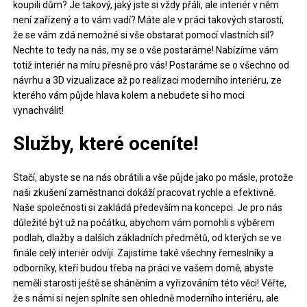
koupili dům? Je takový, jaký jste si vždy přáli, ale interiér v něm
není zařízený a to vám vadí? Máte ale v práci takových starostí,
že se vám zdá nemožné si vše obstarat pomocí vlastních sil?
Nechte to tedy na nás, my se o vše postaráme! Nabízíme vám
totiž
interiér na míru
přesně pro vás! Postaráme se o všechno od
návrhu a 3D vizualizace až po realizaci moderního interiéru, ze
kterého vám půjde hlava kolem a nebudete si ho moci
vynachválit!
Služby, které oceníte!
Stačí, abyste se na nás obrátili a vše půjde jako po másle, protože
naši zkušení zaměstnanci dokáží pracovat rychle a efektivně.
Naše společnosti si zakládá především na koncepci. Je pro nás
důležité být už na počátku, abychom vám pomohli s výběrem
podlah, dlažby a dalších základních předmětů, od kterých se ve
finále celý interiér odvíjí. Zajistíme také všechny řemeslníky a
odborníky, kteří budou třeba na práci ve vašem domě, abyste
neměli starosti ještě se sháněním a vyřizováním této věci! Věřte,
že s námi si nejen splníte sen ohledně moderního interiéru, ale