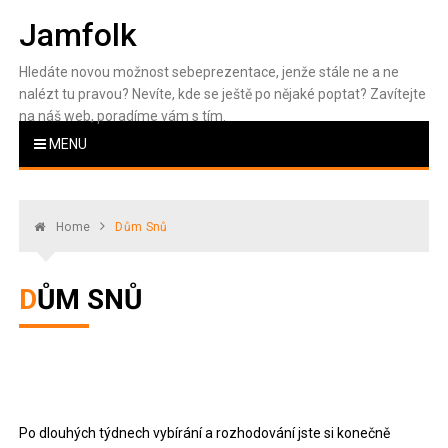
Skip
Jamfolk
to
content
Hledáte novou možnost sebeprezentace, jenže stále ne a ne
nalézt tu pravou? Nevíte, kde se ještě po nějaké poptat? Zavítejte
na náš web, poradíme vám s tím.
MENU
Home
Dům Snů
DŮM SNŮ
Po dlouhých týdnech vybírání a rozhodování jste si konečně