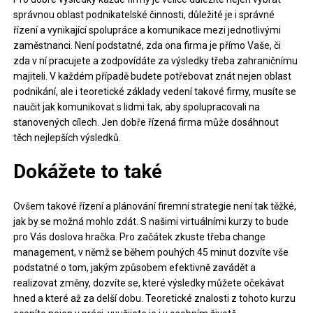
správnou oblast podnikatelské činnosti, důležité je i správné
řízení a vynikající spolupráce a komunikace mezi jednotlivými
zaměstnanci. Není podstatné, zda ona firma je přímo Vaše, či
zda v ní pracujete a zodpovídáte za výsledky třeba zahraničnímu
majiteli. V každém případě budete potřebovat znát nejen oblast
podnikání, ale i teoretické základy vedení takové firmy, musíte se
naučit jak komunikovat s lidmi tak, aby spolupracovali na
stanovených cílech. Jen dobře řízená firma může dosáhnout
těch nejlepších výsledků.
Dokážete to také
Ovšem takové řízení a plánování firemní strategie není tak těžké,
jak by se možná mohlo zdát. S našimi virtuálními kurzy to bude
pro Vás doslova hračka. Pro začátek zkuste třeba
change
management
, v němž se během pouhých 45 minut dozvíte vše
podstatné o tom, jakým způsobem efektivně zavádět a
realizovat změny, dozvíte se, které výsledky můžete očekávat
hned a které až za delší dobu. Teoretické znalosti z tohoto kurzu