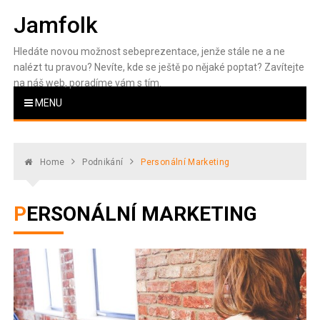
Skip
Jamfolk
to
content
Hledáte novou možnost sebeprezentace, jenže stále ne a ne
nalézt tu pravou? Nevíte, kde se ještě po nějaké poptat? Zavítejte
na náš web, poradíme vám s tím.
MENU
Home
Podnikání
Personální Marketing
PERSONÁLNÍ MARKETING