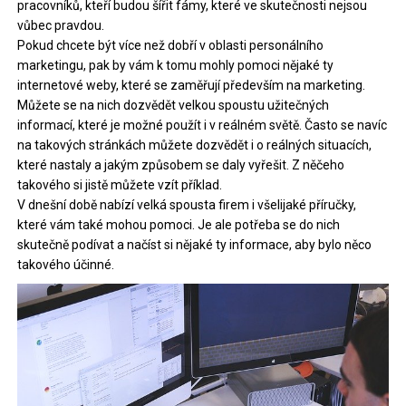
pracovníků, kteří budou šířit fámy, které ve skutečnosti nejsou
vůbec pravdou.
Pokud chcete být více než dobří v oblasti personálního
marketingu, pak by vám k tomu mohly pomoci nějaké ty
internetové weby, které se zaměřují především na marketing.
Můžete se na nich dozvědět velkou spoustu užitečných
informací, které je možné použít i v reálném světě. Často se navíc
na takových stránkách můžete dozvědět i o reálných situacích,
které nastaly a jakým způsobem se daly vyřešit. Z něčeho
takového si jistě můžete vzít příklad.
V dnešní době nabízí velká spousta firem i všelijaké příručky,
které vám také mohou pomoci. Je ale potřeba se do nich
skutečně podívat a načíst si nějaké ty informace, aby bylo něco
takového účinné.