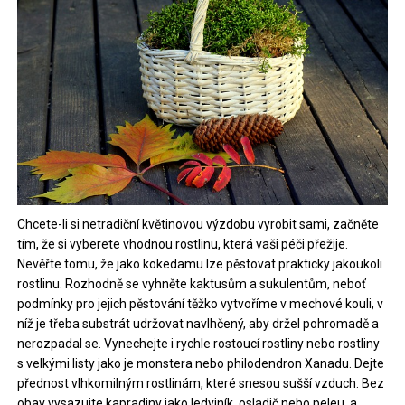
Chcete-li si netradiční květinovou výzdobu vyrobit sami, začněte
tím, že si vyberete vhodnou rostlinu, která vaši péči přežije.
Nevěřte tomu, že jako kokedamu lze pěstovat prakticky jakoukoli
rostlinu. Rozhodně se vyhněte kaktusům a sukulentům, neboť
podmínky pro jejich pěstování těžko vytvoříme v mechové kouli, v
níž je třeba substrát udržovat navlhčený, aby držel pohromadě a
nerozpadal se. Vynechejte i rychle rostoucí rostliny nebo rostliny
s velkými listy jako je monstera nebo philodendron Xanadu. Dejte
přednost vlhkomilným rostlinám, které snesou sušší vzduch. Bez
obav vysazujte kapradiny jako ledviník, osladič nebo peleu, a