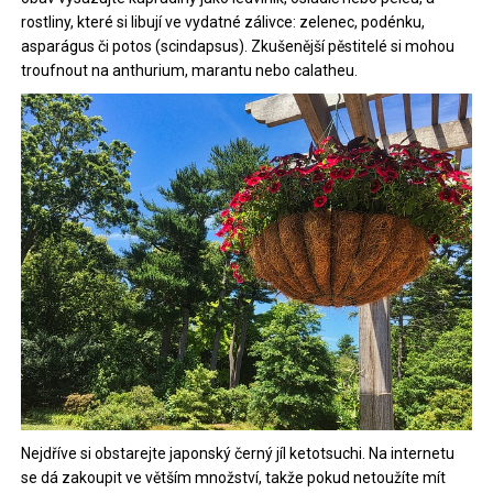
rostliny, které si libují ve vydatné zálivce: zelenec, podénku,
asparágus či potos (scindapsus). Zkušenější pěstitelé si mohou
troufnout na anthurium, marantu nebo calatheu.
Nejdříve si obstarejte japonský černý jíl
ketotsuchi
. Na internetu
se dá zakoupit ve větším množství, takže pokud netoužíte mít