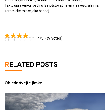
vodou a vytáhněte ji, až uniknou vzduchové bubliny.
Takto upravenou rostlinu lze pěstovat nejen v závěsu, ale i na
keramické misce jako bonsaj.
4/5 - (9 votes)
RELATED POSTS
Objednávejte jímky