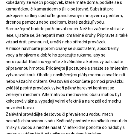
kokedamy ze všech pokojovek, které máte doma, podělte se s
kamarádkou či kamarádem o jíl i o poštovné. Substrát pro
pokojové rostliny obohaťte granulovaným hnojivem a perlitem,
drcenou pemzou nebo zeolitem, které zadržují vodu.
Samozřejmě budete potřebovat mech. Než ho začnete sbírat v
lese, ujistěte se, že nepatří mezi chráněné druhy. Připravte si také
vázací drát, pevnou nit, umělý nebo přírodní provázek.
V misce navlhčete jíl promíchaný se substrátem, absorbenty
vody a hnojivem a dobře ho zpracujte rukama, aby se
nerozpadal. Rostlinu vyjměte z květináče a kořenový bal obalte
připravenou hmotou. Přidávejte ji postupně a snažte se hnětením
vytvarovat kouli. Obalte ji navlhčenými pláty mechu a ovažte nití
nebo vázacím drátem. Ovazování dokončete pomocí provázku;
zvláště pestrý provázek vytvoří pěkný barevný kontrast se
zeleným mechem. Alternativou mechového obalu mohou být
kokosová vlákna, vypadají velmi efektně a na rozdíl od mechu
nezmění barvu.
Zalévání provádějte dešťovou či převařenou vodou, mech
nesnáší chlorovanou vodu. Květináč postavte na několik minut do
misky s vodou a nechte nasát. V létě klidně ponořte do nádoby s