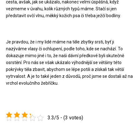
cesta, avšak, jak se ukázalo, nakonec velmi úspěšná, když
vezmeme v úvahu, kolik různých typů máme. Stačí si jen
představit ovčí vlnu, měkký kožich psa či třeba ježčí bodliny.
Je pravdou, že i my lidé máme na těle zbytky srsti, byť ji
nazýváme vlasy či ochlupení, podle toho, kde se nachází. To
dokazuje mimo jiné i to, že naši dávní předkové byli skutečně
osrstění. Pro nás se však ukázalo výhodnější se většiny této
pokrývky těla zbavit, abychom se lépe potili a získali tak větší
vytrvalost. A je to také jeden z důvodů, proč jsme se dostali až na
vrchol evolučního žebříčku.
3.3/5 - (3 votes)