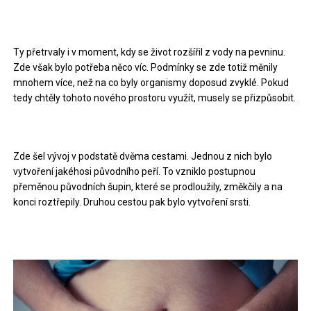
Ty přetrvaly i v moment, kdy se život rozšířil z vody na pevninu.
Zde však bylo potřeba něco víc. Podmínky se zde totiž měnily
mnohem více, než na co byly organismy doposud zvyklé. Pokud
tedy chtěly tohoto nového prostoru využít, musely se přizpůsobit.
Zde šel vývoj v podstatě dvěma cestami. Jednou z nich bylo
vytvoření jakéhosi původního peří. To vzniklo postupnou
přeměnou původních šupin, které se prodloužily, změkčily a na
konci roztřepily. Druhou cestou pak bylo vytvoření srsti.