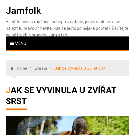
Skip
Jamfolk
to
content
Hledáte novou možnost sebeprezentace, jenže stále ne a ne
nalézt tu pravou? Nevíte, kde se ještě po nějaké poptat? Zavítejte
na náš web, poradíme vám s tím.
MENU
Home
Zvířata
Jak Se Vyvinula U Zvířat Srst
JAK SE VYVINULA U ZVÍŘAT
SRST