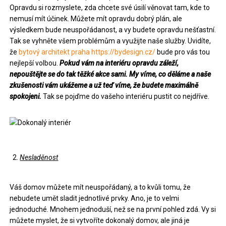
Opravdu si rozmyslete, zda chcete své úsilí věnovat tam, kde to
nemusí mít účinek. Můžete mít opravdu dobrý plán, ale
výsledkem bude neuspořádanost, a vy budete opravdu nešťastní.
Tak se vyhněte všem problémům a využijte naše služby. Uvidíte,
že
bytový architekt praha https://bydesign.cz/
bude pro vás tou
nejlepší volbou.
Pokud vám na interiéru opravdu záleží,
nepouštějte se do tak těžké akce sami. My víme, co děláme a naše
zkušenosti vám ukážeme a už teď víme, že budete maximálně
spokojeni.
Tak se pojďme do vašeho interiéru pustit co nejdříve.
Nesladěnost
Váš domov můžete mít neuspořádaný, a to kvůli tomu, že
nebudete umět sladit jednotlivé prvky. Ano, je to velmi
jednoduché. Mnohem jednoduší, než se na první pohled zdá. Vy si
můžete myslet, že si vytvoříte dokonalý domov, ale jiná je