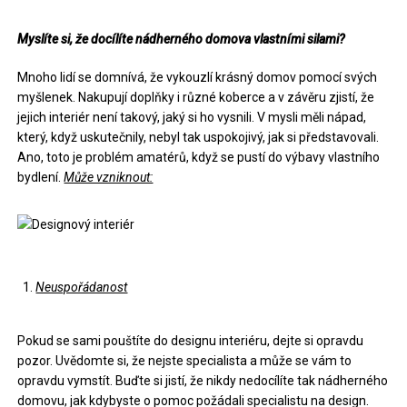
Myslíte si, že docílíte nádherného domova vlastními silami?
Mnoho lidí se domnívá, že vykouzlí krásný domov pomocí svých
myšlenek. Nakupují doplňky i různé koberce a v závěru zjistí, že
jejich interiér není takový, jaký si ho vysnili. V mysli měli nápad,
který, když uskutečnily, nebyl tak uspokojivý, jak si představovali.
Ano, toto je problém amatérů, když se pustí do výbavy vlastního
bydlení.
Může vzniknout:
Neuspořádanost
Pokud se sami pouštíte do designu interiéru, dejte si opravdu
pozor. Uvědomte si, že nejste specialista a může se vám to
opravdu vymstít. Buďte si jistí, že nikdy nedocílíte tak nádherného
domovu, jak kdybyste o pomoc požádali specialistu na design.