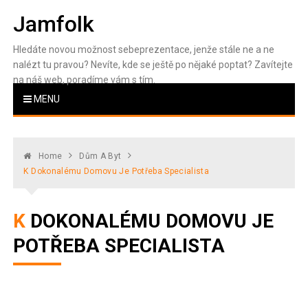
Skip
Jamfolk
to
content
Hledáte novou možnost sebeprezentace, jenže stále ne a ne
nalézt tu pravou? Nevíte, kde se ještě po nějaké poptat? Zavítejte
na náš web, poradíme vám s tím.
MENU
Home
Dům A Byt
K Dokonalému Domovu Je Potřeba Specialista
K DOKONALÉMU DOMOVU JE
POTŘEBA SPECIALISTA