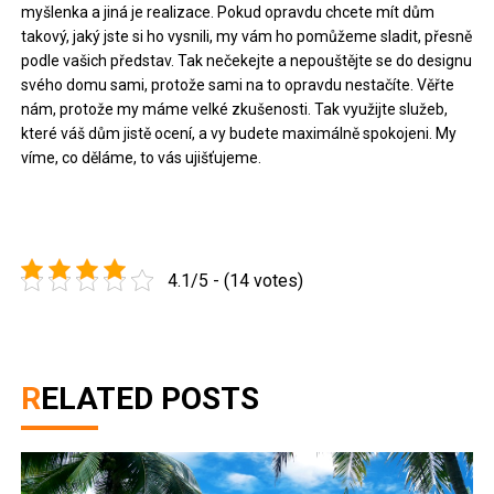
myšlenka a jiná je realizace. Pokud opravdu chcete mít dům
takový, jaký jste si ho vysnili, my vám ho pomůžeme sladit, přesně
podle vašich představ. Tak nečekejte a nepouštějte se do designu
svého domu sami, protože sami na to opravdu nestačíte. Věřte
nám, protože my máme velké zkušenosti. Tak využijte služeb,
které váš dům jistě ocení, a vy budete maximálně spokojeni. My
víme, co děláme, to vás ujišťujeme.
4.1/5 - (14 votes)
RELATED POSTS