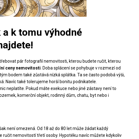
k a k tomu výhodné
najdete!
ebovat pár fotografií nemovitosti, kterou budete ručit, kterou
ní ceny nemovitosti
. Doba splácení se pohybuje v rozmezí od
žitým bodem také zůstává nízká splátka. Ta se často podobá výši,
zká. Navíc také tolerujeme horší bonitu podnikatele.
 nic neplatíte. Pokud máte exekuce nebo jiné zástavy není to
pozemek, komerční objekt, rodinný dům, chatu, byt nebo i
však není omezená. Od 18 až do 80 let může žádat každý
e ručit nemovitostí třetí osoby. Hypotéku navíc můžete kdykoliv