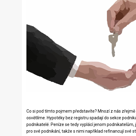
Co si pod tímto pojmem představíte? Mnozí z nás zřejmě 
osvětlíme. Hypotéky bez registru spadají do sekce podnika
podnikatelé. Peníze se tedy vyplácí jenom podnikatelům, 
pro své podnikání, takže s nimi například refinancují své st