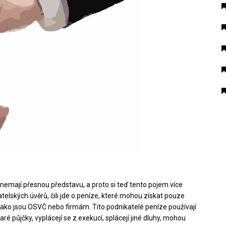
nemají přesnou představu, a proto si teď tento pojem více
telských úvěrů, čili jde o peníze, které mohou získat pouze
jako jsou OSVČ nebo firmám. Tito podnikatelé peníze používají
aré půjčky, vyplácejí se z exekucí, splácejí jiné dluhy, mohou