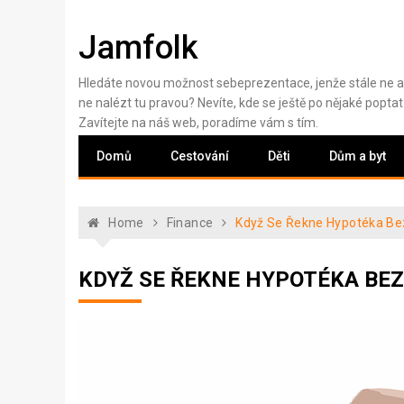
Skip
to
Jamfolk
content
Hledáte novou možnost sebeprezentace, jenže stále ne a
ne nalézt tu pravou? Nevíte, kde se ještě po nějaké poptat
Zavítejte na náš web, poradíme vám s tím.
Domů
Cestování
Děti
Dům a byt
Home
Finance
Když Se Řekne Hypotéka Be
KDYŽ SE ŘEKNE HYPOTÉKA BEZ