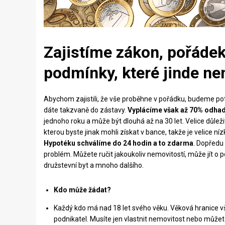
Zajistíme zákon, pořáde
podmínky, které jinde ne
Abychom zajistili, že vše proběhne v pořádku, budeme potř
dáte takzvaně do zástavy.
Vyplácíme však až 70% odhad
jednoho roku a může být dlouhá až na 30 let. Velice důle
kterou byste jinak mohli získat v bance, takže je velice ní
Hypotéku schválíme do 24 hodin a to zdarma
. Dopředu
problém. Můžete ručit jakoukoliv nemovitostí, může jít o 
družstevní byt a mnoho dalšího.
Kdo může žádat?
Každý kdo má nad 18 let svého věku. Věková hranice 
podnikatel. Musíte jen vlastnit nemovitost nebo můžet