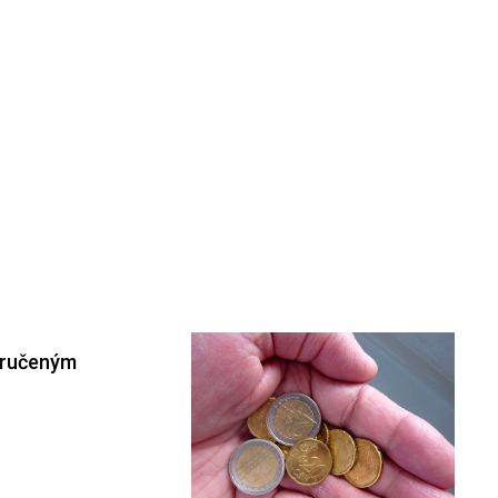
aručeným