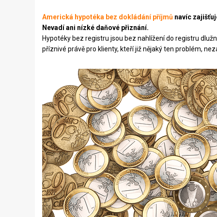
Americká hypotéka bez dokládání příjmů
navíc zajišťu
Nevadí ani nízké daňové přiznání.
Hypotéky bez registru jsou bez nahlížení do registru dlužní
příznivé právě pro klienty, kteří již nějaký ten problém, n