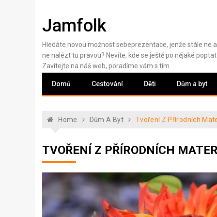
Skip
to
Jamfolk
content
Hledáte novou možnost sebeprezentace, jenže stále ne a
ne nalézt tu pravou? Nevíte, kde se ještě po nějaké poptat
Zavítejte na náš web, poradíme vám s tím.
Domů
Cestování
Děti
Dům a byt
Home
Dům A Byt
Tvoření Z Přírodních Mate
TVOŘENÍ Z PŘÍRODNÍCH MATER