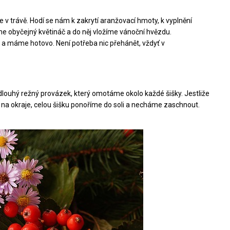
e v trávě. Hodí se nám k zakrytí aranžovací hmoty, k vyplnění
e obyčejný květináč a do něj vložíme vánoční hvězdu.
a máme hotovo. Není potřeba nic přehánět, vždyť v
dlouhý režný provázek, který omotáme okolo každé šišky. Jestliže
na okraje, celou šišku ponoříme do soli a necháme zaschnout.