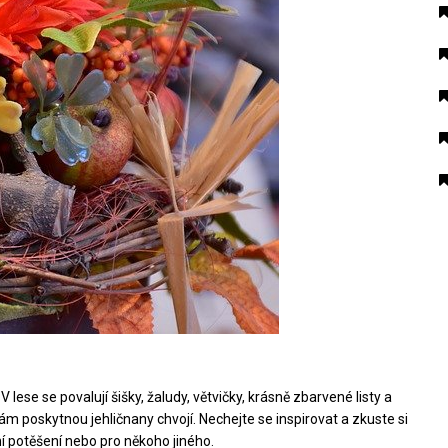
se se povalují šišky, žaludy, větvičky, krásně zbarvené listy a
ám poskytnou jehličnany chvojí. Nechejte se inspirovat a zkuste si
í potěšení nebo pro někoho jiného.