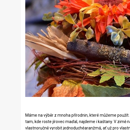
Máme na výběr z mnoha přírodnin, které můžeme použít. V le
tam, kde roste jírovec maďal, najdeme i kaštany. V zimě n
vlastnoručně vyrobit jednoduchéaranžmá, ať už pro vlastn