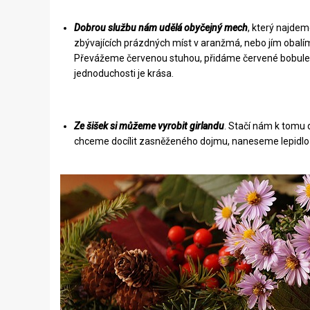
Dobrou službu nám udělá obyčejný mech
, který najdem
zbývajících prázdných míst v aranžmá, nebo jím obalím
Převážeme červenou stuhou, přidáme červené bobule 
jednoduchosti je
krása
.
Ze šišek si můžeme vyrobit girlandu
. Stačí nám k tomu 
chceme docílit zasněženého dojmu, naneseme lepidlo 