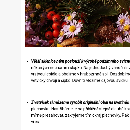
Větší sklenice nám poslouží k výrobě podzimního svícn
některých necháme i slupku. Na jednoduchý vánoční sví
vrstvou lepidla a obalíme v hrubozrnné soli. Dozdob
větvičky chvojí a šípků. Dovnitř vložíme čajovou svíčku.
Z větviček si můžeme vyrobit originální obal na květináč
plechovku. Nastříháme je na přibližně stejně dlouhé kou
mírně přesahovat, zakryjeme tím okraj plechovky. Pak u
vřes.