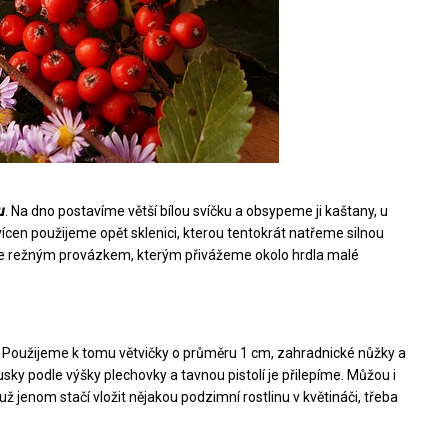
u
. Na dno postavíme větší bílou svíčku a obsypeme ji kaštany, u
cen použijeme opět sklenici, kterou tentokrát natřeme silnou
íme režným provázkem, kterým přivážeme okolo hrdla malé
. Použijeme k tomu větvičky o průměru 1 cm, zahradnické nůžky a
sky podle výšky plechovky a tavnou pistolí je přilepíme. Můžou i
ž jenom stačí vložit nějakou podzimní rostlinu v květináči, třeba