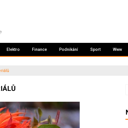
?
Elektro
Finance
Podnikání
Sport
Www
riálů
IÁLŮ
V