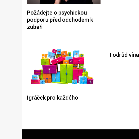
Požádejte o psychickou
podporu před odchodem k
zubaři
I odrůd vín
Igráček pro každého