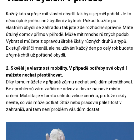
Každý kdo si přeje mít vlastní obydlí, tak by si jej měl pořídit. Je to
něco úplně jiného, než bydlení v bytech. Pokud toužíte po
vlastním obydlí se zahradou tak jste zde rozhodně správně. Máte
útulný domov přímo v přírodě. Může mít mnoho různých podob.
Vybrat si můžete z opravdu široké škály různých druhů a typů.
Existují větší či menší, ale na užívání každý den po celý rok budete
zřejmě chtít už pořádné obydlí.
2.
Skvělá je vlastnost mobility. V případě potřeby své obydlí
můžete nechat přestěhovat.
Díky tomu můžete v případě zájmu nechat svůj dům přestěhovat.
Bez problémů vám zařídíme odvoz a dovoz na nové místo
určení. Mobilita je v tomto ohledu velice ceněná, protože nikdy
nevíte, co vás může potkat. Stáž nebo pracovní příležitost v
zahraničí, ani tam není problém váš dům dostat.