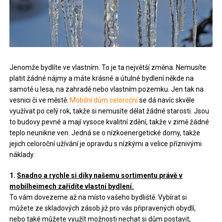
Jenomže bydlíte ve vlastním. To je ta největší změna. Nemusíte
platit žádné nájmy a máte krásné a útulné bydlení někde na
samotě u lesa, na zahradě nebo vlastním pozemku. Jen tak na
vesnici či ve městě.
Mobilní dům celoroční
se dá navíc skvěle
využívat po celý rok, takže si nemusíte dělat žádné starosti. Jsou
to budovy pevné a mají vysoce kvalitní zdění, takže v zimě žádné
teplo neunikne ven. Jedná se o nízkoenergetické domy, takže
jejich celoroční užívání je opravdu s nízkými a velice příznivými
náklady.
1.
Snadno a rychle si díky našemu sortimentu právě v
mobilheimech zařídíte vlastní bydlení.
To vám dovezeme až na místo vašeho bydliště. Vybírat si
můžete ze skladových zásob již pro vás připravených obydlí,
nebo také můžete využít možnosti nechat si dům postavit,