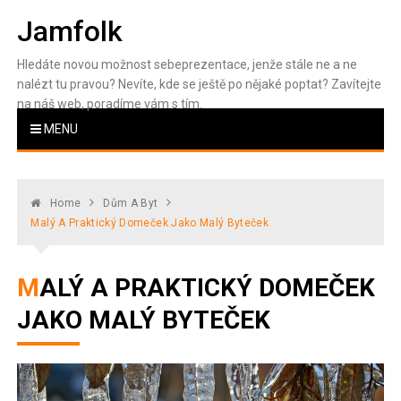
Skip
Jamfolk
to
content
Hledáte novou možnost sebeprezentace, jenže stále ne a ne
nalézt tu pravou? Nevíte, kde se ještě po nějaké poptat? Zavítejte
na náš web, poradíme vám s tím.
MENU
Home
Dům A Byt
Malý A Praktický Domeček Jako Malý Byteček
MALÝ A PRAKTICKÝ DOMEČEK
JAKO MALÝ BYTEČEK