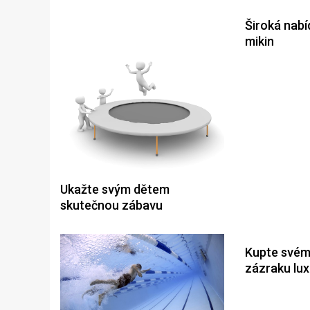
Široká nab
mikin
Ukažte svým dětem
skutečnou zábavu
Kupte své
zázraku lux