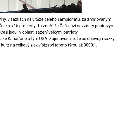
loviny, v sázkách na vítěze celého šampionátu, za zmiňovaným
esko s 15 procenty. To značí, že Češi sází navzdory papírovým
ši jsou i v oblasti sázení velkými patrioty.
také Kanaďané a tým USA. Zajímavostí je, že se objevují i sázky
 kurz na celkový zisk vítězství tohoto týmu až 3000:1.