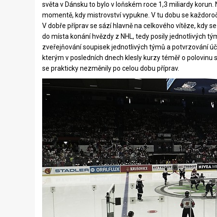
světa v Dánsku to bylo v loňském roce 1,3 miliardy korun
momentě, kdy mistrovství vypukne. V tu dobu se každoro
V dobře příprav se sází hlavně na celkového vítěze, kdy se
do místa konání hvězdy z NHL, tedy posily jednotlivých tý
zveřejňování soupisek jednotlivých týmů a potvrzování úč
kterým v posledních dnech klesly kurzy téměř o polovinu 
se prakticky nezměnily po celou dobu příprav.