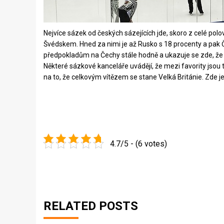
Nejvíce sázek od českých sázejících jde, skoro z celé po
Švédskem. Hned za nimi je až Rusko s 18 procenty a pak Č
předpokladům na Čechy stále hodně a ukazuje se zde, že Če
Některé sázkové kanceláře uvádějí, že mezi favority jsou 
na to, že celkovým vítězem se stane Velká Británie. Zde je
4.7/5 - (6 votes)
RELATED POSTS