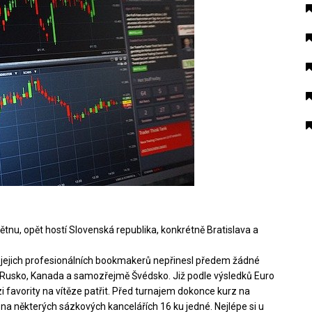
ětnu, opět hostí Slovenská republika, konkrétně Bratislava a
e jejich profesionálních bookmakerů nepřinesl předem žádné
vně Rusko, Kanada a samozřejmě Švédsko. Již podle výsledků Euro
 favority na vítěze patřit. Před turnajem dokonce kurz na
 na některých sázkových kancelářích 16 ku jedné. Nejlépe si u