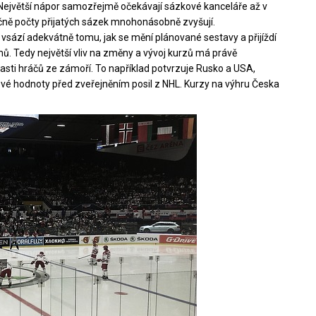
. Největší nápor samozřejmě očekávají sázkové kanceláře až v
čně počty přijatých sázek mnohonásobně zvyšují.
 vsází adekvátně tomu, jak se mění plánované sestavy a přijíždí
mů. Tedy největší vliv na změny a vývoj kurzů má právě
asti hráčů ze zámoří. To například potvrzuje Rusko a USA,
své hodnoty před zveřejněním posil z NHL. Kurzy na výhru Česka