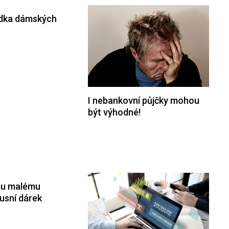
ídka dámských
I nebankovní půjčky mohou
být výhodné!
mu malému
usní dárek