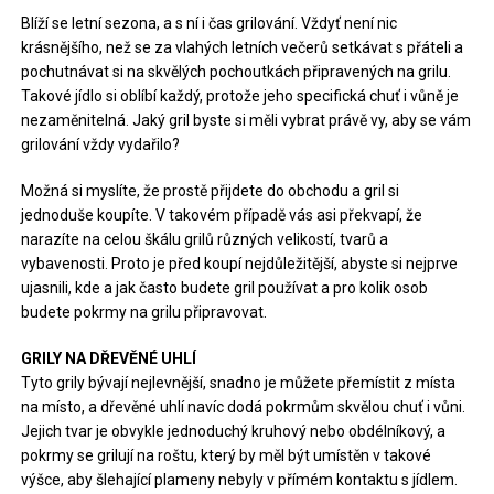
Blíží se letní sezona, a s ní i čas grilování. Vždyť není nic
krásnějšího, než se za vlahých letních večerů setkávat s přáteli a
pochutnávat si na skvělých pochoutkách připravených na grilu.
Takové jídlo si oblíbí každý, protože jeho specifická chuť i vůně je
nezaměnitelná. Jaký gril byste si měli vybrat právě vy, aby se vám
grilování vždy vydařilo?
Možná si myslíte, že prostě přijdete do obchodu a gril si
jednoduše koupíte. V takovém případě vás asi překvapí, že
narazíte na celou škálu grilů různých velikostí, tvarů a
vybavenosti. Proto je před koupí nejdůležitější, abyste si nejprve
ujasnili, kde a jak často budete gril používat a pro kolik osob
budete pokrmy na grilu připravovat.
GRILY NA DŘEVĚNÉ UHLÍ
Tyto grily bývají nejlevnější, snadno je můžete přemístit z místa
na místo, a dřevěné uhlí navíc dodá pokrmům skvělou chuť i vůni.
Jejich tvar je obvykle jednoduchý kruhový nebo obdélníkový, a
pokrmy se grilují na roštu, který by měl být umístěn v takové
výšce, aby šlehající plameny nebyly v přímém kontaktu s jídlem.