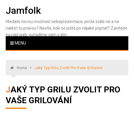
Skip
Jamfolk
to
content
Hledáte novou možnost sebeprezentace, jenže stále ne a ne
nalézt tu pravou? Nevíte, kde se ještě po nějaké poptat? Zavítejte
na náš web, poradíme vám s tím.
MENU
Home
Jaký Typ Grilu Zvolit Pro Vaše Grilování
JAKÝ TYP GRILU ZVOLIT PRO
VAŠE GRILOVÁNÍ