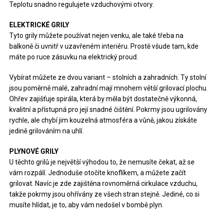
Teplotu snadno regulujete vzduchovými otvory.
ELEKTRICKÉ GRILY
Tyto grily můžete používat nejen venku, ale také třeba na
balkoně či uvnitř v uzavřeném interiéru. Prostě všude tam, kde
máte po ruce zásuvku na elektrický proud.
Vybírat můžete ze dvou variant – stolních a zahradních. Ty stolní
jsou poměrně malé, zahradní mají mnohem větší grilovací plochu.
Ohřev zajišťuje spirála, která by měla být dostatečně výkonná,
kvalitní a přístupná pro její snadné čištění. Pokrmy jsou ugrilovány
rychle, ale chybí jim kouzelná atmosféra a vůně, jakou získáte
jedině grilováním na uhlí.
PLYNOVÉ GRILY
U těchto grilů je největší výhodou to, že nemusíte čekat, až se
vám rozpálí. Jednoduše otočíte knoflíkem, a můžete začít
grilovat. Navíc je zde zajištěna rovnoměrná cirkulace vzduchu,
takže pokrmy jsou ohřívány ze všech stran stejně. Jediné, co si
musíte hlídat, je to, aby vám nedošel v bombě plyn.