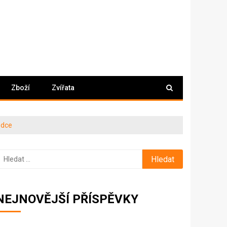
Zboží
Zvířata
ůdce
yhledávání
NEJNOVĚJŠÍ PŘÍSPĚVKY