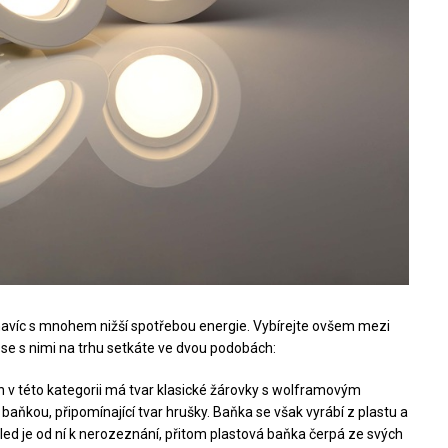
 navíc s mnohem nižší spotřebou energie. Vybírejte ovšem mezi
i se s nimi na trhu setkáte ve dvou podobách:
 v této kategorii má tvar klasické žárovky s wolframovým
aňkou, připomínající tvar hrušky. Baňka se však vyrábí z plastu a
led je od ní k nerozeznání, přitom plastová baňka čerpá ze svých