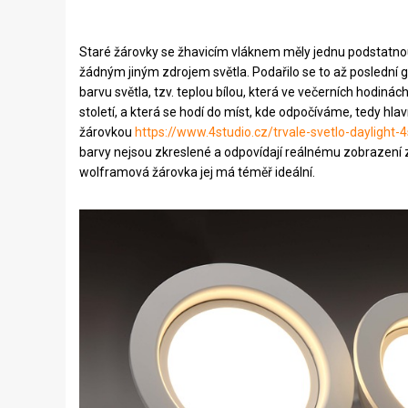
Staré žárovky se žhavicím vláknem měly jednu podstatnou
žádným jiným zdrojem světla. Podařilo se to až poslední ge
barvu světla, tzv. teplou bílou, která ve večerních hodi
století, a která se hodí do míst, kde odpočíváme, tedy hl
žárovkou
https://www.4studio.cz/trvale-svetlo-dayligh
barvy nejsou zkreslené a odpovídají reálnému zobrazení z
wolframová žárovka jej má téměř ideální.