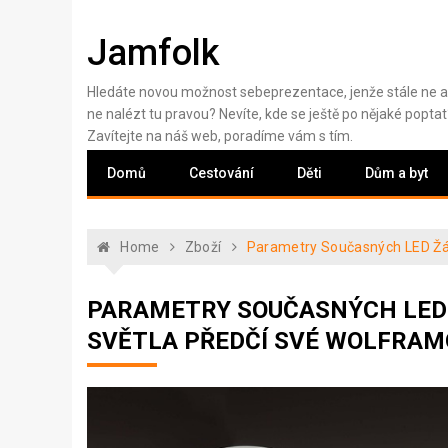
Skip
to
Jamfolk
content
Hledáte novou možnost sebeprezentace, jenže stále ne a
ne nalézt tu pravou? Nevíte, kde se ještě po nějaké poptat
Zavítejte na náš web, poradíme vám s tím.
Domů
Cestování
Děti
Dům a byt
Home
Zboží
Parametry Současných LED Žá
PARAMETRY SOUČASNÝCH LED
SVĚTLA PŘEDČÍ SVÉ WOLFRA