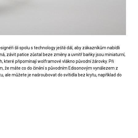
ignéři šli spolu s technology ještě dál, aby zákazníkům nabídli
ná, závit patice zůstal beze změny a uvnitř baňky jsou miniaturní,
h, které připomínají wolframové vlákno původní žárovky. Při
m, že máte co do činění s původním Edisonovým vynálezem z
tu, ale můžete je našroubovat do svítidla bez krytu, například do