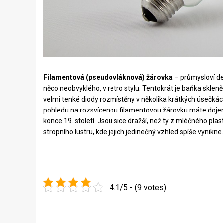
Filamentová (pseudovláknová) žárovka
– průmysloví des
něco neobvyklého, v retro stylu. Tentokrát je baňka skleně
velmi tenké diody rozmístěny v několika krátkých úsečkác
pohledu na rozsvícenou filamentovou žárovku máte doje
konce 19. století. Jsou sice dražší, než ty z mléčného plas
stropního lustru, kde jejich jedinečný vzhled spíše vynikne.
4.1/5 - (9 votes)