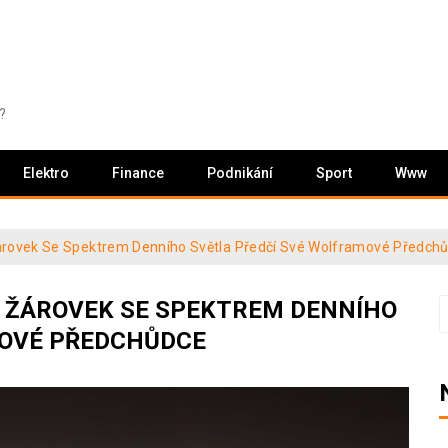
?
Elektro
Finance
Podnikání
Sport
Www
rovek Se Spektrem Denního Světla Předčí Své Wolframové Předch
 ŽÁROVEK SE SPEKTREM DENNÍHO
V
MOVÉ PŘEDCHŮDCE