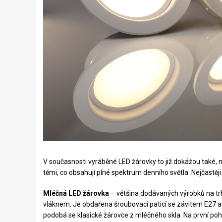
V současnosti vyráběné LED žárovky to již dokážou také,
těmi, co obsahují plné
spektrum denního světla
. Nejčastěj
Mléčná LED žárovka
– většina dodávaných výrobků na trh
vláknem. Je obdařena šroubovací paticí se závitem E27 a b
podobá se klasické žárovce z mléčného skla. Na první poh