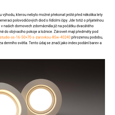
 výhodu, kterou nebylo možné překonat ještě před několika lety
neraci polovodičových diod s řídícími čipy. Jde totiž o přijatelnou
nách v našich domovech zdomácněla již na počátku dvacátého
avně do obývacího pokoje a ložnice. Zároveň mají předměty pod
t-4studio-ss-16-50×70-s-zarovkou-85w-40240
přirozenou podobu,
a denního světla. Tento údaj se značí jako index podání barev a