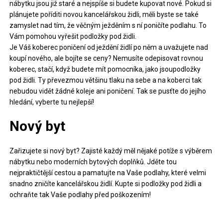
nábytku jsou již staré a nejspíše si budete kupovat nové. Pokud si
plánujete poříditi novou kancelářskou židli, měli byste se také
zamyslet nad tím, že věčným ježděním s ní poničíte podlahu. To
Vám pomohou vyřešit podložky pod židli.
Je Váš koberec poničení od ježdění židlí po něm a uvažujete nad
koupí nového, ale bojíte se ceny? Nemusíte odepisovat rovnou
koberec, stačí, když budete mít pomocníka, jako jsoupodložky
pod židli. Ty převezmou většinu tlaku na sebe a na koberci tak
nebudou vidět žádné koleje ani poničení. Tak se pusťte do jejího
hledání, vyberte tu nejlepší!
Nový byt
Zařizujete si nový byt? Zajisté každý měl nějaké potíže s výběrem
nábytku nebo moderních bytových doplňků. Jděte tou
nejpraktičtější cestou a pamatujte na Vaše podlahy, které velmi
snadno zničíte kancelářskou židlí. Kupte si
podložky pod židli
a
ochraňte tak Vaše podlahy před poškozením!