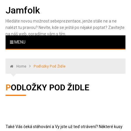
Skip
Jamfolk
to
content
Hledáte novou možnost sebeprezentace, jenže stále ne a ne
nalézt tu pravou? Nevíte, kde se ještě po nějaké poptat? Zavítejte
na náš web, poradíme vám s tím.
MENU
Home
Podložky Pod Židle
PODLOŽKY POD ŽIDLE
Také Vás čeká stěhování a Vy jste už teď otrávení? Některé kusy