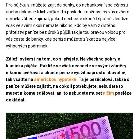
Pro půjčku si můžete zajít do banky, do nebankovní společnosti
anebo dokonce k lichvářům. Ta poslední možnost by vás ovšem
neměla vůbec zajímat, pokud nechcete skončit špatně. Jestliže
však ve svém okolí nemáte nikoho, kdo by vám z čistého
přátelství peníze bez úroků půjčil, tak je tou pravou volbou pro
vás cesta do banky, kde peníze můžete získat za nejvíce
výhodných podmínek.
Záleží ovšem i na tom, co si přejete. Ne všechno pokryje
klasická půjčka. Pakliže se však nechcete se svými záměry
nikomu svěřovat a chcete peníze využít naprosto libovolně,
tak vsaďte na
americkou hypotéku
. Ta je bezúčelová, takže si
peníze můžete zajistit, na cokoli potřebujete, nebudete to
muset nikomu sdělovat, ani to nebudete muset
ničím
posléze
dokládat.