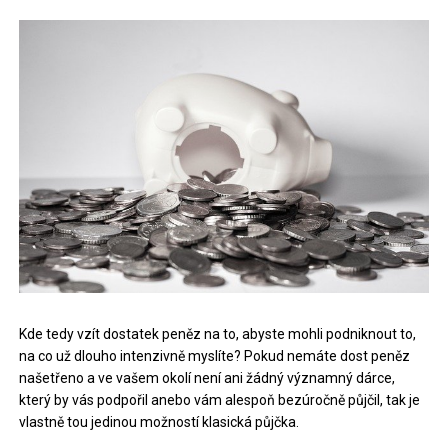
Kde tedy vzít dostatek peněz na to, abyste mohli podniknout to,
na co už dlouho intenzivně myslíte? Pokud nemáte dost peněz
našetřeno a ve vašem okolí není ani žádný významný dárce,
který by vás podpořil anebo vám alespoň bezúročně půjčil, tak je
vlastně tou jedinou možností klasická půjčka.