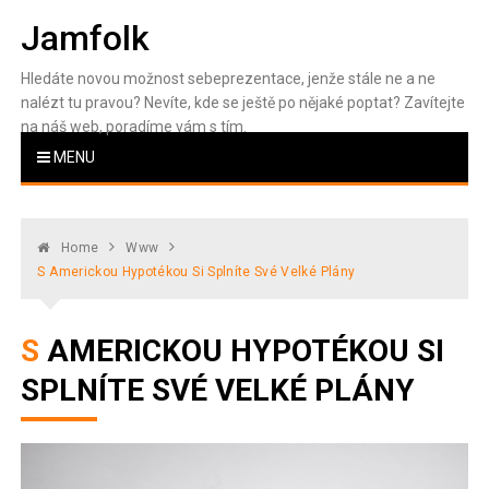
Skip
Jamfolk
to
content
Hledáte novou možnost sebeprezentace, jenže stále ne a ne
nalézt tu pravou? Nevíte, kde se ještě po nějaké poptat? Zavítejte
na náš web, poradíme vám s tím.
MENU
Home
Www
S Americkou Hypotékou Si Splníte Své Velké Plány
S AMERICKOU HYPOTÉKOU SI
SPLNÍTE SVÉ VELKÉ PLÁNY