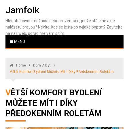
Skip
Jamfolk
to
content
Hledáte novou možnost sebeprezentace, jenže stále ne a ne
nalézt tu pravou? Nevíte, kde se ještě po nějaké poptat? Zavítejte
na náš web, poradíme vám s tím.
MENU
Home
Dům A Byt
Větší Komfort Bydlení Můžete Mít I Díky Předokenním Roletám
VĚTŠÍ KOMFORT BYDLENÍ
MŮŽETE MÍT I DÍKY
PŘEDOKENNÍM ROLETÁM