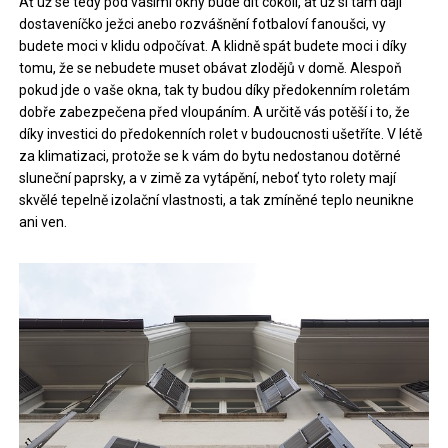
Ať už se tedy pod vašimi okny bude dít cokoli, ať už si tam dají
dostaveníčko ježci anebo rozvášnění fotbaloví fanoušci, vy
budete moci v klidu odpočívat. A klidně spát budete moci i díky
tomu, že se nebudete muset obávat zlodějů v domě. Alespoň
pokud jde o vaše okna, tak ty budou díky předokenním roletám
dobře zabezpečena před vloupáním. A určitě vás potěší i to, že
díky investici do předokenních rolet v budoucnosti ušetříte. V létě
za klimatizaci, protože se k vám do bytu nedostanou dotěrné
sluneční paprsky, a v zimě za vytápění, neboť tyto rolety mají
skvělé tepelně izolační vlastnosti, a tak zmíněné teplo neunikne
ani ven.