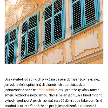
Očekáváte-li od stínících prvků na vašem domě i něco navíc než
jen odstínění nepříjemných slunečních paprsků, pak si
jednoznačně pořiďte
předokenní
rolety
, protože ty vás v tomto
směru rozhodně nezklamou. Nabízí nejen jednu, ale hned mnoho
výhod najednou. A jejich montáž na váš dům bude také poměrně
snadná, a to i v případě, že se pro jejich pořízení rozhodnete i