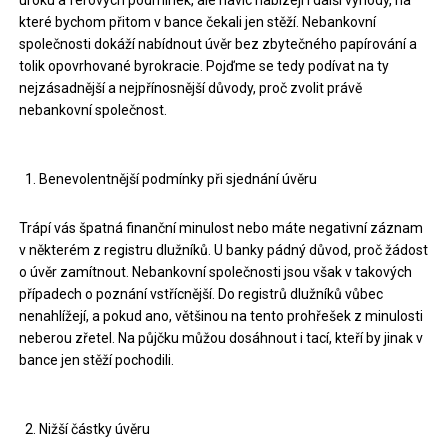
které bychom přitom v bance čekali jen stěží. Nebankovní
společnosti dokáží nabídnout úvěr bez zbytečného papírování a
tolik opovrhované byrokracie. Pojďme se tedy podívat na ty
nejzásadnější a nejpřínosnější důvody, proč zvolit právě
nebankovní společnost.
Benevolentnější podmínky při sjednání úvěru
Trápí vás špatná finanční minulost nebo máte negativní záznam
v některém z registru dlužníků. U banky pádný důvod, proč žádost
o úvěr zamítnout. Nebankovní společnosti jsou však v takových
případech o poznání vstřícnější. Do registrů dlužníků vůbec
nenahlížejí, a pokud ano, většinou na tento prohřešek z minulosti
neberou zřetel. Na půjčku můžou dosáhnout i tací, kteří by jinak v
bance jen stěží pochodili.
Nižší částky úvěru