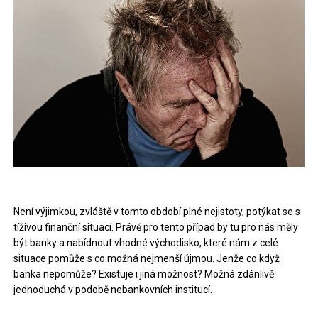
Není výjimkou, zvláště v tomto období plné nejistoty, potýkat se s
tíživou finanční situací. Právě pro tento případ by tu pro nás měly
být banky a nabídnout vhodné východisko, které nám z celé
situace pomůže s co možná nejmenší újmou. Jenže co když
banka nepomůže? Existuje i jiná možnost? Možná zdánlivě
jednoduchá v podobě nebankovních institucí.