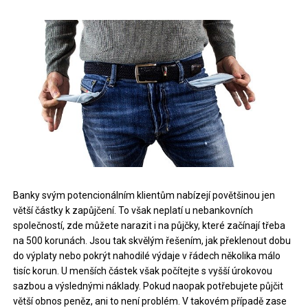
Banky svým potencionálním klientům nabízejí povětšinou jen
větší částky k zapůjčení. To však neplatí u nebankovních
společností, zde můžete narazit i na půjčky, které začínají třeba
na 500 korunách. Jsou tak skvělým řešením, jak překlenout dobu
do výplaty nebo pokrýt nahodilé výdaje v řádech několika málo
tisíc korun. U menších částek však počítejte s vyšší úrokovou
sazbou a výslednými náklady. Pokud naopak potřebujete půjčit
větší obnos peněz, ani to není problém. V takovém případě zase