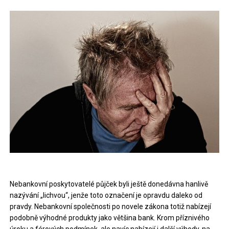
Nebankovní poskytovatelé půjček byli ještě donedávna hanlivě
nazývání „lichvou“, jenže toto označení je opravdu daleko od
pravdy. Nebankovní společnosti po novele zákona totiž nabízejí
podobně výhodné produkty jako většina bank. Krom příznivého
úroku a férových podmínek, ale navíc nabízejí i další výhody, na