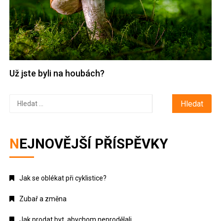
Už jste byli na houbách?
Vyhledávání
NEJNOVĚJŠÍ PŘÍSPĚVKY
Jak se oblékat při cyklistice?
Zubař a změna
Jak prodat byt, abychom neprodělali