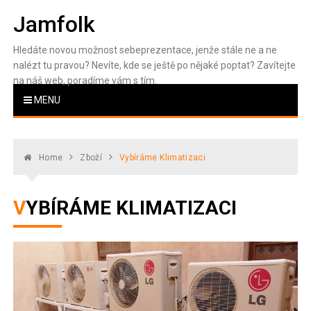
Skip
Jamfolk
to
content
Hledáte novou možnost sebeprezentace, jenže stále ne a ne
nalézt tu pravou? Nevíte, kde se ještě po nějaké poptat? Zavítejte
na náš web, poradíme vám s tím.
MENU
Home
Zboží
Vybíráme Klimatizaci
VYBÍRÁME KLIMATIZACI