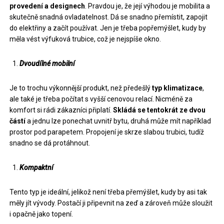
provedení a designech
. Pravdou je, že její výhodou je mobilita a
skutečně snadná ovladatelnost. Dá se snadno přemístit, zapojit
do elektřiny a začít používat. Jen je třeba popřemýšlet, kudy by
měla vést výfuková trubice, což je nejspíše okno.
Dvoudílné mobilní
Je to trochu výkonnější produkt, než předešlý
typ klimatizace
,
ale také je třeba počítat s vyšší cenovou relací. Nicméně za
komfort si rádi zákazníci připlatí.
Skládá se tentokrát ze dvou
částí
a jednu lze ponechat uvnitř bytu, druhá může mít například
prostor pod parapetem. Propojení je skrze slabou trubici, tudíž
snadno se dá protáhnout.
Kompaktní
Tento typ je ideální, jelikož není třeba přemýšlet, kudy by asi tak
měly jít vývody. Postačí ji připevnit na zeď a zároveň může sloužit
i opačně jako topení.