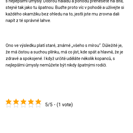
s nejlepšími úmysly. Dobrou náladu a pohodu přenesete na dítě,
stejně tak jako tu špatnou. Buďte proto víc v pohodě a užívejte si
každého okamžiku bez ohledu na to, jestli jste mu zrovna dali
napít z té správné lahve.
Ono ve výsledku platí staré, známé „všeho s mírou“. Důležité je,
že má čistou a suchou plínku, má co jíst, kde spát a hlavně, že je
zdravé a spokojené. I když určitě uděláte několik kopanců, s
nejlepšími úmysly nemůžete být nikdy špatnými rodiči.
5/5 - (1 vote)