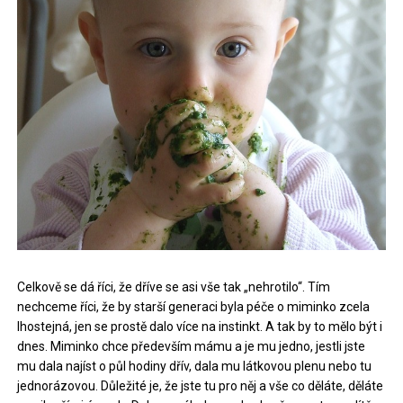
Celkově se dá říci, že dříve se asi vše tak „nehrotilo“. Tím
nechceme říci, že by starší generaci byla péče o miminko zcela
lhostejná, jen se prostě dalo více na instinkt. A tak by to mělo být i
dnes. Miminko chce především mámu a je mu jedno, jestli jste
mu dala najíst o půl hodiny dřív, dala mu látkovou plenu nebo tu
jednorázovou. Důležité je, že jste tu pro něj a vše co děláte, děláte