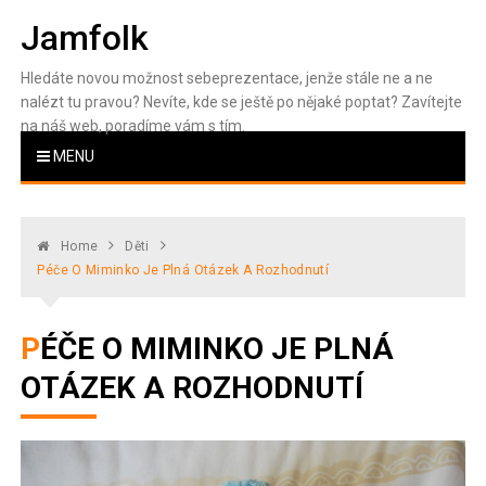
Skip
Jamfolk
to
content
Hledáte novou možnost sebeprezentace, jenže stále ne a ne
nalézt tu pravou? Nevíte, kde se ještě po nějaké poptat? Zavítejte
na náš web, poradíme vám s tím.
MENU
Home
Děti
Péče O Miminko Je Plná Otázek A Rozhodnutí
PÉČE O MIMINKO JE PLNÁ
OTÁZEK A ROZHODNUTÍ