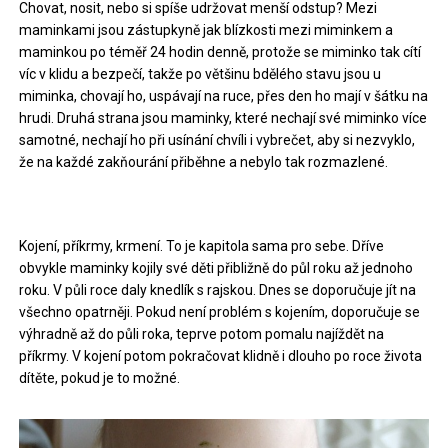
Chovat, nosit, nebo si spíše udržovat menší odstup? Mezi
maminkami jsou zástupkyně jak blízkosti mezi miminkem a
maminkou po téměř 24 hodin denně, protože se miminko tak cítí
víc v klidu a bezpečí, takže po většinu bdělého stavu jsou u
miminka, chovají ho, uspávají na ruce, přes den ho mají v šátku na
hrudi. Druhá strana jsou maminky, které nechají své miminko více
samotné, nechají ho při usínání chvíli i vybrečet, aby si nezvyklo,
že na každé zakňourání přiběhne a nebylo tak rozmazlené.
Kojení, příkrmy, krmení. To je kapitola sama pro sebe. Dříve
obvykle maminky kojily své děti přibližně do půl roku až jednoho
roku. V půli roce daly knedlík s rajskou. Dnes se doporučuje jít na
všechno opatrněji. Pokud není problém s kojením, doporučuje se
výhradně až do půli roka, teprve potom pomalu najíždět na
příkrmy. V kojení potom pokračovat klidně i dlouho po roce života
dítěte, pokud je to možné.