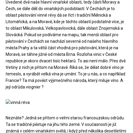
Uvedené dvě naše hlavní vinařské oblasti, tedy části Moravy a
Čech, se dále dělí do vinařských podoblastí. V Čechách je to
oblast pěstování vinné révy dá se říct i tradiční Mělnická a
Litoměřická, a na Moravě, kde je těchto oblastí podstatně více, je
to oblast Mikulovská, Velkopavlovická, dále oblast Znojemská a
Slovácká. Pokud se podíváme na mapu, tak menší oblast pro
pěstování v Čechách se nachází severně od našeho hlavního
města Prahy a ta větší část vhodná pro pěstování, která je na
Moravě, se táhne jižně od města Brna. Rozloha vinic v České
republice je skoro dvacet tisíc hektarů. To asi není málo. Přes dvě
třetiny z nich je přitom na Moravě. Říká se, že dělat dobré víno je
řemeslo, a vyrábět velká vína je umění. To je u nás, a co například
Francie? Ta má pověst výjimečného národa, který miluje víno. A
její odrůda
viognier
?
Neznáte? Jedná se přitom o velmi starou francouzskou odrůdu.
Ta se tradičně pěstuje na jihu této země. V současnosti je již
známá v celém vinařském světě, i když před několika desetiletími