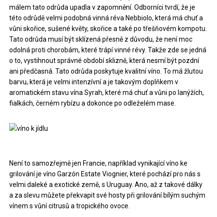
málem tato odrůda upadla v zapomnění. Odborníci tvrdí, že je
této odrůdě velmi podobná vinná réva Nebbiolo, která má chuť a
vůni skořice, sušené květy, skořice a také po třešňovém kompotu.
Tato odrůda musí být sklízená přesně z důvodu, že není moc
odolná proti chorobám, které trápí vinné révy. Takže zde se jedná
o to, vystihnout správné období sklizně, která nesmí být pozdní
ani předčasná. Tato odrůda poskytuje kvalitní víno. To má žlutou
barvu, která je velmi intenzívní a je takovým doplňkem v
aromatickém stavu vína Syrah, které má chuť a vůni po lanýžích,
fialkách, černém rybízu a dokonce po odleželém mase.
Není to samozřejmě jen Francie, například vynikající víno ke
grilování je víno Garzón Estate Viognier, které pochází pro nás s
velmi daleké a exotické země, s Uruguay. Ano, až z takové dálky
a za slevu můžete překvapit své hosty při grilování bílým suchým
vínem s vůní citrusů a tropického ovoce.