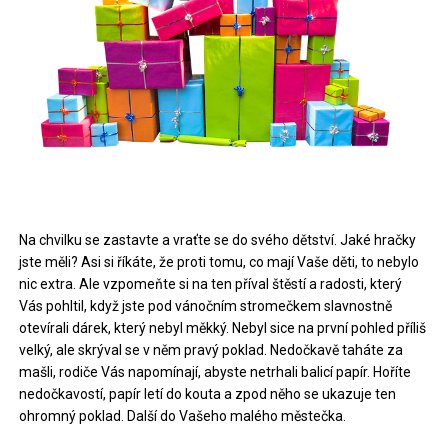
Na chvilku se zastavte a vraťte se do svého dětství. Jaké hračky
jste měli? Asi si říkáte, že proti tomu, co mají Vaše děti, to nebylo
nic extra. Ale vzpomeňte si na ten příval štěstí a radosti, který
Vás pohltil, když jste pod vánočním stromečkem slavnostně
otevírali dárek, který nebyl měkký. Nebyl sice na první pohled příliš
velký, ale skrýval se v něm pravý poklad. Nedočkavě taháte za
mašli, rodiče Vás napomínají, abyste netrhali balicí papír. Hoříte
nedočkavostí, papír letí do kouta a zpod něho se ukazuje ten
ohromný poklad. Další do Vašeho malého městečka.