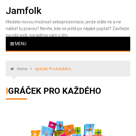
Skip
Jamfolk
to
content
Hledáte novou možnost sebeprezentace, jenže stále ne a ne
nalézt tu pravou? Nevíte, kde se ještě po nějaké poptat? Zavítejte
na náš web, poradíme vám s tím.
MENU
Home
Igráček Pro Každého
IGRÁČEK PRO KAŽDÉHO