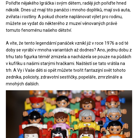
Pořiďte nějakého Igráčka i svým dětem, raději jich pořiďte hned
několik. Dnes už mají tito panáčci i mnoho doplňků, mají svá auta,
zvířata i rostliny. A pokud chcete naplánovat výlet pro rodinu,
můžete se vydat do některého z muzeí věnovaných právě
tomuto fenoménu našeho dětství.
A víte, že tento legendární panáček vznikl již v roce 1976 a od té
doby se vyrábí v mnoha variantách až dodnes? Ano, jednu dobu z
trhu tato figurka téměř zmizela a nacházela se pouze na půdách
v kufříku s našimi starými hračkami. Naštěstí se tato
vrátila na
trh. A Vy i Vaše děti si opět můžete tvořit fantazijní svět tohoto
zedníka, policisty, zdravotní sestřičky, popeláře, zmrzlináře a
mnohých dalších.