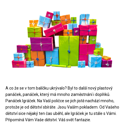
A co že se v tom balíčku ukrývalo? Byl to další nový plastový
panáček, panáček, který má mnoho zaměstnání i doplňků.
Panáček Igráček. Na Vaší poličce se jich jistě nachází mnoho,
protože je od dětství sbíráte. Jsou Vaším pokladem. Od Vašeho
dětství sice nějaký ten čas uběhl, ale Igráček je tu stále s Vámi.
Připomíná Vám Vaše dětství. Váš svět fantazie.