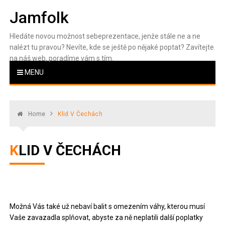
Skip
Jamfolk
to
content
Hledáte novou možnost sebeprezentace, jenže stále ne a ne
nalézt tu pravou? Nevíte, kde se ještě po nějaké poptat? Zavítejte
na náš web, poradíme vám s tím.
MENU
Home
Klid V Čechách
KLID V ČECHÁCH
Možná Vás také už nebaví balit s omezením váhy, kterou musí
Vaše zavazadla splňovat, abyste za ně neplatili další poplatky