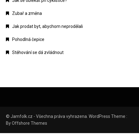
Jak se oblékat při cyklistice?
Zubař a změna
Jak prodat byt, abychom neprodělali
Pohodlná čepice
Stěhování se dá zvládnout
© Jamfolk.cz - Všechna práva vyhrazena. WordPress Theme :
By
Offshore Themes