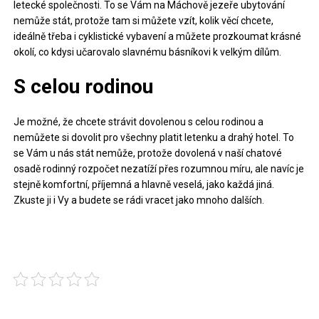
letecké společnosti. To se Vám na
Máchově jezeře ubytování
nemůže stát, protože tam si můžete vzít, kolik věcí chcete,
ideálně třeba i cyklistické vybavení a můžete prozkoumat krásné
okolí, co kdysi učarovalo slavnému básníkovi k velkým dílům.
S celou rodinou
Je možné, že chcete strávit dovolenou s celou rodinou a
nemůžete si dovolit pro všechny platit letenku a drahý hotel. To
se Vám u nás stát nemůže, protože dovolená v naší chatové
osadě rodinný rozpočet nezatíží přes rozumnou míru, ale navíc je
stejně komfortní, příjemná a hlavně veselá, jako každá jiná.
Zkuste ji i Vy a budete se rádi vracet jako mnoho dalších.