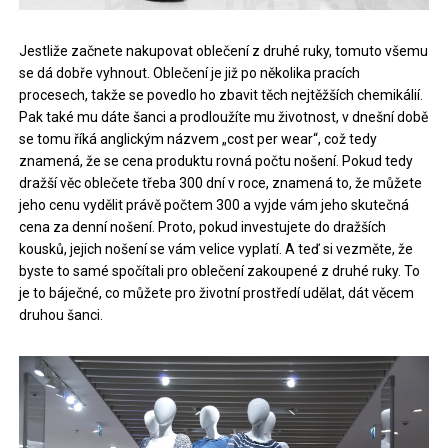
Jestliže začnete nakupovat oblečení z druhé ruky, tomuto všemu
se dá dobře vyhnout. Oblečení je již po několika pracích
procesech, takže se povedlo ho zbavit těch nejtěžších chemikálií.
Pak také mu dáte šanci a prodloužíte mu životnost, v dnešní době
se tomu říká anglickým názvem „cost per wear“, což tedy
znamená, že se cena produktu rovná počtu nošení. Pokud tedy
dražší věc oblečete třeba 300 dní v roce, znamená to, že můžete
jeho cenu vydělit právě počtem 300 a vyjde vám jeho skutečná
cena za denní nošení. Proto, pokud investujete do dražších
kousků, jejich nošení se vám velice vyplatí. A teď si vezměte, že
byste to samé spočítali pro oblečení zakoupené z druhé ruky. To
je to báječné, co můžete pro životní prostředí udělat, dát věcem
druhou šanci.