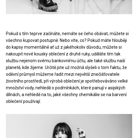
Pokud s tím teprve začínáte, nemáte se čeho obávat, můžete si
všechno kupovat postupně. Nebo víte, co? Pokud máte hlouběji
do kapsy momentálně ať už z jakéhokoliv důvodu, můžete si
nakoupit nové kousky oblečení z druhé ruky, uděláte tím tak
službu nejenom svému bankovnímu účtu, ale také službu naší
planetě, kde žijeme. Určitě jste už možná slyšeli o tom faktu, že
oděvní průmysl můžeme řadit mezi největší znečišťovatele
životního prostředí, při výrobě oblečení je spotřebováváno velké
množství vody, nehledě o podmínkách, které panují v asijských
dílnách, a nehledě na to, jaké všechny chemikálie se na barvení
oblečení používají.