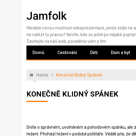
Skip
to
Jamfolk
content
Hledáte novou možnost sebeprezentace, jenže stále ne a
ne nalézt tu pravou? Nevíte, kde se ještě po nějaké poptat
Zavítejte na náš web, poradíme vám s tím.
Domů
Cestování
Děti
Dům a byt
Home
Konečně Klidný Spánek
KONEČNĚ KLIDNÝ SPÁNEK
Sníte o správném, uvolněném a pohodovém spánku, ale z
řešení. Přichází řešení v podobě
polštáře
. Věděli jste, že