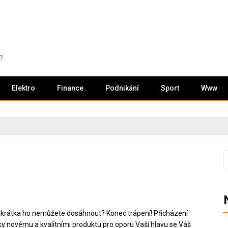
?
Elektro
Finance
Podnikání
Sport
Www
V
krátka ho nemůžete dosáhnout? Konec trápení! Přicházení
 díky novému a kvalitními produktu pro oporu Vaší hlavu se Váš