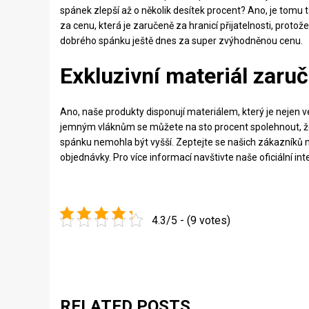
spánek zlepší až o několik desítek procent? Ano, je tom
za cenu, která je zaručeně za hranicí přijatelnosti, protože
dobrého spánku ještě dnes za super zvýhodněnou cenu.
Exkluzivní materiál zaruč
Ano, naše produkty disponují materiálem, který je nejen ve
jemným vláknům se můžete na sto procent spolehnout, že s
spánku nemohla být vyšší. Zeptejte se našich zákazníků n
objednávky. Pro více informací navštivte naše oficiální in
4.3/5 - (9 votes)
RELATED POSTS