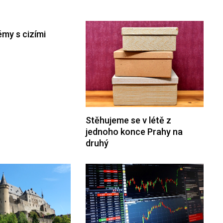
my s cizími
Stěhujeme se v létě z
jednoho konce Prahy na
druhý