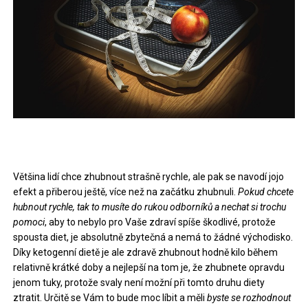
Většina lidí chce zhubnout strašně rychle, ale pak se navodí jojo
efekt a přiberou ještě, více než na začátku zhubnuli.
Pokud chcete
hubnout rychle, tak to musíte do rukou odborníků a nechat si trochu
pomoci
, aby to nebylo pro Vaše zdraví spíše škodlivé, protože
spousta diet, je absolutně zbytečná a nemá to žádné východisko.
Díky
ketogenní dietě
je ale zdravě zhubnout hodně kilo během
relativně krátké doby a nejlepší na tom je, že zhubnete opravdu
jenom tuky, protože svaly není možní při tomto druhu diety
ztratit. Určitě se Vám to bude moc líbit a měli
byste se rozhodnout