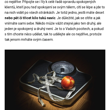
co nejdříve
. Připojte se i Vy k celé řadě opravdu spokojených
klientů, kteří jsou teď spokojení se svým tělem, cítí se lépe a jde to
na nich vidět po všech stránkách. Je totiž jedno, jestli máte deset
nebo pět či třicet kilo tuků navíc
. Je důležité, jak se cítíte a jak
vnímáte sami sebe. Někdo může vážit stejně jako ten druhý, ale
jeden je spokojený a druhý není. Je to o Vašich pocitech, a pokud
s tím chcete něco udělat, tak to udělejte ale co nejdříve, protože
tak jenom mrháte svým časem.