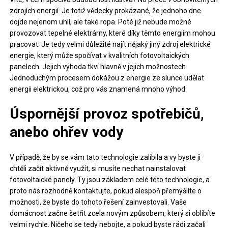
zdrojích energií. Je totiž vědecky prokázané, že jednoho dne
dojde nejenom uhlí, ale také ropa. Poté již nebude možné
provozovat tepelné elektrárny, které díky těmto energiím mohou
pracovat. Je tedy velmi důležité najít nějaký jiný zdroj elektrické
energie, který může spočívat v kvalitních fotovoltaických
panelech. Jejich výhoda tkví hlavně v jejich možnostech.
Jednoduchým procesem dokážou z energie ze slunce udělat
energii elektrickou, což pro vás znamená mnoho výhod.
Úspornější provoz spotřebičů,
anebo ohřev vody
V případě, že by se vám tato technologie zalíbila a vy byste ji
chtěli začít aktivně využít, si musíte nechat nainstalovat
fotovoltaické panely
. Ty jsou základem celé této technologie, a
proto nás rozhodně kontaktujte, pokud alespoň přemýšlíte o
možnosti, že byste do tohoto řešení zainvestovali. Vaše
domácnost začne šetřit zcela novým způsobem, který si oblíbíte
velmi rychle. Ničeho se tedy nebojte, a pokud byste rádi začali