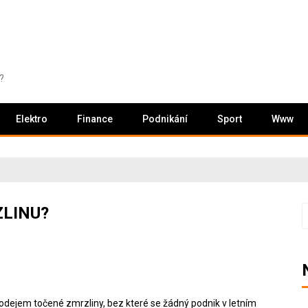
?
Elektro
Finance
Podnikání
Sport
Www
LINU?
V
 prodejem točené
zmrzliny
, bez které se žádný podnik v letním