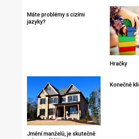
Máte problémy s cizími
jazyky?
Hračky
Konečně kl
Jmění manželů, je skutečně