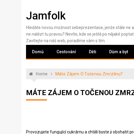
Skip
to
Jamfolk
content
Hledáte novou možnost sebeprezentace, jenže stále ne a
ne nalézt tu pravou? Nevíte, kde se ještě po nějaké poptat
Zavítejte na náš web, poradíme vám s tím.
Domů
Cestování
Děti
Dům a byt
Home
Máte Zájem O Točenou Zmrzlinu?
MÁTE ZÁJEM O TOČENOU ZMRZ
Provozujete fungující cukrárnu a chtěli byste ji obohatit