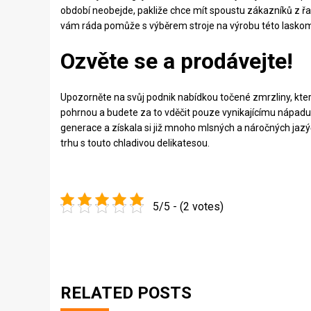
období neobejde, pakliže chce mít spoustu zákazníků z řad
vám ráda pomůže s výběrem stroje na výrobu této laskom
Ozvěte se a prodávejte!
Upozorněte na svůj podnik nabídkou točené zmrzliny, kte
pohrnou a budete za to vděčit pouze vynikajícímu nápadu!
generace a získala si již mnoho mlsných a náročných jazý
trhu s touto chladivou delikatesou.
5/5 - (2 votes)
RELATED POSTS