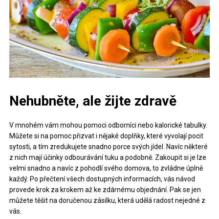
Nehubněte, ale žijte zdravě
V mnohém vám mohou pomoci odborníci nebo kalorické tabulky.
Můžete si na pomoc přizvat i nějaké doplňky, které vyvolají pocit
sytosti, a tím zredukujete snadno porce svých jídel. Navíc některé
z nich mají účinky odbourávání tuku a podobně. Zakoupit si je lze
velmi snadno a navíc z pohodlí svého domova, to zvládne úplně
každý. Po přečtení všech dostupných informacích,
vás návod
provede krok za krokem až ke zdárnému objednání. Pak se jen
můžete těšit na doručenou zásilku, která udělá radost nejedné z
vás.