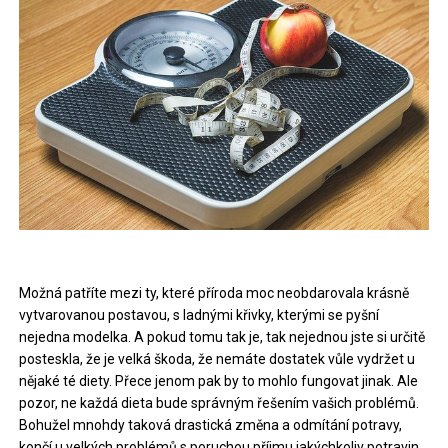
Možná patříte mezi ty, které příroda moc neobdarovala krásně
vytvarovanou postavou, s ladnými křivky, kterými se pyšní
nejedna modelka. A pokud tomu tak je, tak nejednou jste si určitě
posteskla, že je velká škoda, že nemáte dostatek vůle vydržet u
nějaké té diety. Přece jenom pak by to mohlo fungovat jinak. Ale
pozor, ne každá dieta bude správným řešením vašich problémů.
Bohužel mnohdy taková drastická změna a odmítání potravy,
končí u velkých problémů s poruchou příjmu jakýchkoliv potravin.