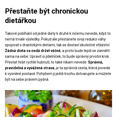
Přestaňte být chronickou
dietářkou
Takové pobíhání od jedné diety k druhé k ničemu nevede, když to
nemá trvalé výsledky. Pokud ale přestanete svoji redukci váhy
spojovat s drastickými dietami, tak se dostaví skutečné vítězství.
Žádná dieta se nedá držet věčně
, a proto bude lepší se zaměřit
sama na sebe. Upravit si jídelníček, to bude správný prvotní krok.
Přestat řešit rychlé hubnutí, to také nikam nevede.
Správná,
pravidelná a vyvážená strava
, je ta správná cesta, která povede
k vysněné postavě. Pohybem ji ještě trochu dotvarujete a můžete
být na sebe právem pyšná.