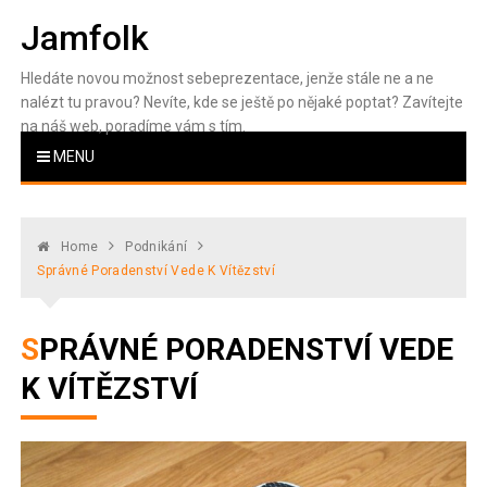
Skip
Jamfolk
to
content
Hledáte novou možnost sebeprezentace, jenže stále ne a ne
nalézt tu pravou? Nevíte, kde se ještě po nějaké poptat? Zavítejte
na náš web, poradíme vám s tím.
MENU
Home
Podnikání
Správné Poradenství Vede K Vítězství
SPRÁVNÉ PORADENSTVÍ VEDE
K VÍTĚZSTVÍ