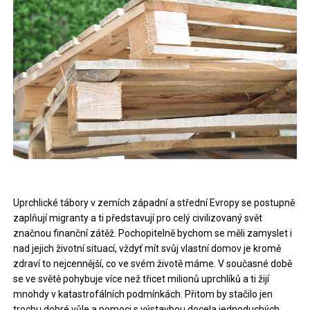
Uprchlické tábory v zemích západní a střední Evropy se postupně
zaplňují migranty a ti představují pro celý civilizovaný svět
značnou finanční zátěž. Pochopitelně bychom se měli zamyslet i
nad jejich životní situací, vždyť mít svůj vlastní domov je kromě
zdraví to nejcennější, co ve svém životě máme. V současné době
se ve světě pohybuje více než třicet milionů uprchlíků a ti žijí
mnohdy v katastrofálních podmínkách. Přitom by stačilo jen
trochu dobré vůle a pomoci s výstavbou docela jednoduchých,