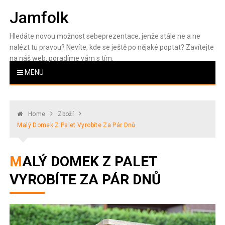
Skip
Jamfolk
to
content
Hledáte novou možnost sebeprezentace, jenže stále ne a ne
nalézt tu pravou? Nevíte, kde se ještě po nějaké poptat? Zavítejte
na náš web, poradíme vám s tím.
MENU
Home
Zboží
Malý Domek Z Palet Vyrobíte Za Pár Dnů
MALÝ DOMEK Z PALET
VYROBÍTE ZA PÁR DNŮ