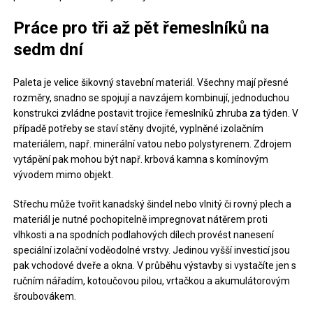
Práce pro tři až pět řemeslníků na
sedm dní
Paleta je velice šikovný stavební materiál. Všechny mají přesné
rozměry, snadno se spojují a navzájem kombinují, jednoduchou
konstrukci zvládne postavit trojice řemeslníků zhruba za týden. V
případě potřeby se staví stěny dvojité, vyplněné izolačním
materiálem, např. minerální vatou nebo polystyrenem. Zdrojem
vytápění pak mohou být např. krbová kamna s komínovým
vývodem mimo objekt.
Střechu může tvořit kanadský šindel nebo vlnitý či rovný plech a
materiál je nutné pochopitelně impregnovat nátěrem proti
vlhkosti a na spodních podlahových dílech provést nanesení
speciální izolační voděodolné vrstvy. Jedinou vyšší investicí jsou
pak vchodové dveře a okna. V průběhu výstavby si vystačíte jen s
ručním nářadím, kotoučovou pilou, vrtačkou a akumulátorovým
šroubovákem.