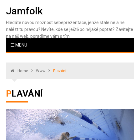
Skip
Jamfolk
to
content
Hledáte novou možnost sebeprezentace, jenže stále ne a ne
nalézt tu pravou? Nevíte, kde se ještě po nějaké poptat? Zavítejte
na náš web, poradíme vám s tím.
MENU
Home
Www
Plavání
PLAVÁNÍ