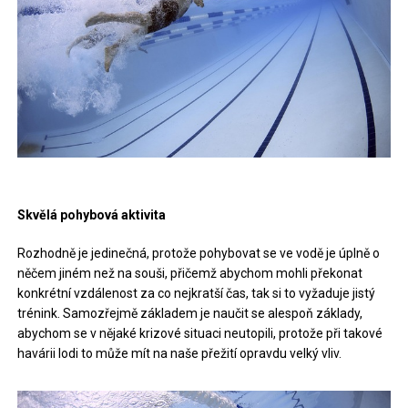
Skvělá pohybová aktivita
Rozhodně je jedinečná, protože pohybovat se ve vodě je úplně o
něčem jiném než na souši, přičemž abychom mohli překonat
konkrétní vzdálenost za co nejkratší čas, tak si to vyžaduje jistý
trénink. Samozřejmě základem je naučit se alespoň základy,
abychom se v nějaké krizové situaci neutopili, protože při takové
havárii lodi to může mít na naše přežití opravdu velký vliv.