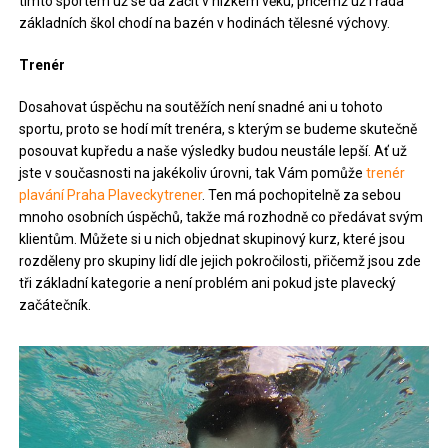
tímto sportem už se dá začít v nízkém věku, přičemž už i řada
základních škol chodí na bazén v hodinách tělesné výchovy.
Trenér
Dosahovat úspěchu na soutěžích není snadné ani u tohoto
sportu, proto se hodí mít trenéra, s kterým se budeme skutečně
posouvat kupředu a naše výsledky budou neustále lepší. Ať už
jste v současnosti na jakékoliv úrovni, tak Vám pomůže
trenér
plavání Praha Plaveckytrener
. Ten má pochopitelně za sebou
mnoho osobních úspěchů, takže má rozhodně co předávat svým
klientům. Můžete si u nich objednat skupinový kurz, které jsou
rozděleny pro skupiny lidí dle jejich pokročilosti, přičemž jsou zde
tři základní kategorie a není problém ani pokud jste plavecký
začátečník.