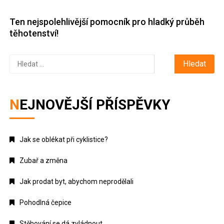
Ten nejspolehlivější pomocník pro hladký průběh
těhotenství!
Vyhledávání
NEJNOVĚJŠÍ PŘÍSPĚVKY
Jak se oblékat při cyklistice?
Zubař a změna
Jak prodat byt, abychom neprodělali
Pohodlná čepice
Stěhování se dá zvládnout