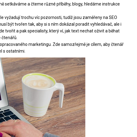
ěžně setkáváme a čteme různé příběhy, blogy, hledáme instrukce
ale vyžadují trochu víc pozornosti, tudíž jsou zaměřeny na
SEO
 musí být tvořen tak, aby si s ním dokázal poradit vyhledávač, ale i
tvořit a pak specialisty, který ví, jak text nechat oživit a běhat
 čtenářů.
ropracovaného marketingu. Zde samozřejmě je cílem, aby čtenář
l s ostatními.