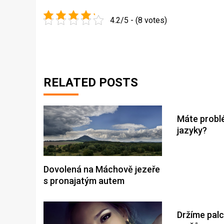
4.2/5 - (8 votes)
RELATED POSTS
Máte problé
jazyky?
Dovolená na Máchově jezeře
s pronajatým autem
Držíme palc