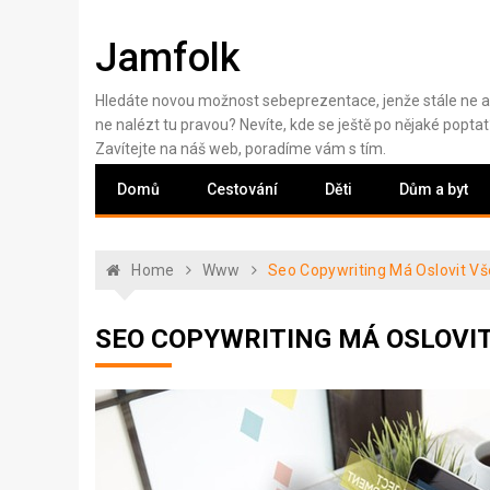
Skip
to
Jamfolk
content
Hledáte novou možnost sebeprezentace, jenže stále ne a
ne nalézt tu pravou? Nevíte, kde se ještě po nějaké poptat
Zavítejte na náš web, poradíme vám s tím.
Domů
Cestování
Děti
Dům a byt
Home
Www
Seo Copywriting Má Oslovit V
SEO COPYWRITING MÁ OSLOVI