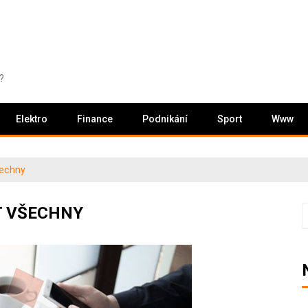
?
Elektro
Finance
Podnikání
Sport
Www
šechny
T VŠECHNY
V