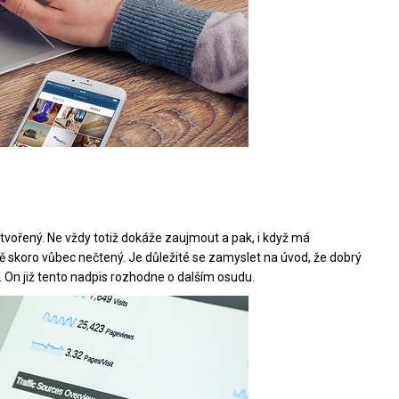
tvořený. Ne vždy totiž dokáže zaujmout a pak, i když má
 skoro vůbec nečtený. Je důležité se zamyslet na úvod, že dobrý
 On již tento nadpis rozhodne o dalším osudu.