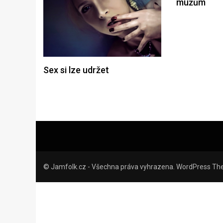
mužům
Sex si lze udržet
© Jamfolk.cz - Všechna práva vyhrazena. WordPress Th