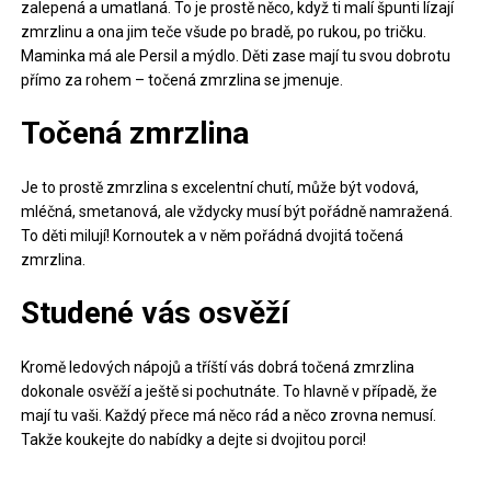
zalepená a umatlaná. To je prostě něco, když ti malí špunti lízají
zmrzlinu a ona jim teče všude po bradě, po rukou, po tričku.
Maminka má ale Persil a mýdlo. Děti zase mají tu svou dobrotu
přímo za rohem – točená zmrzlina se jmenuje.
Točená zmrzlina
Je to prostě zmrzlina s excelentní chutí, může být vodová,
mléčná, smetanová, ale vždycky musí být pořádně namražená.
To děti milují! Kornoutek a v něm pořádná dvojitá
točená
zmrzlina
.
Studené vás osvěží
Kromě ledových nápojů a tříští vás dobrá točená zmrzlina
dokonale osvěží a ještě si pochutnáte. To hlavně v případě, že
mají tu vaši. Každý přece má něco rád a něco zrovna nemusí.
Takže koukejte do nabídky a dejte si dvojitou porci!