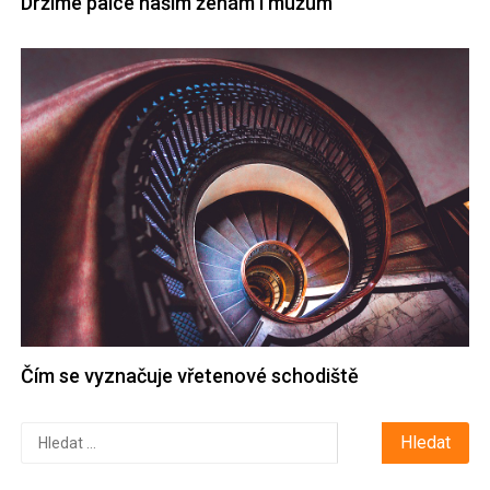
Držíme palce našim ženám i mužům
Čím se vyznačuje vřetenové schodiště
Vyhledávání