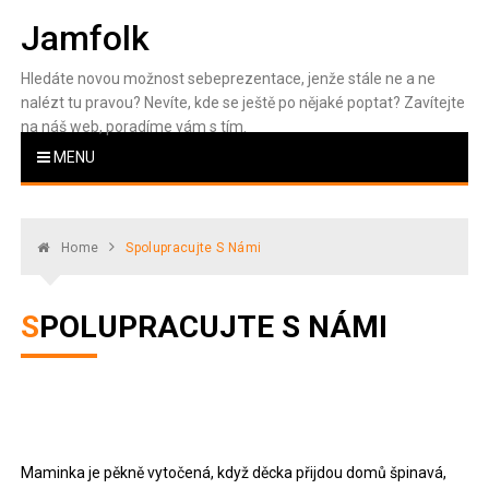
Skip
Jamfolk
to
content
Hledáte novou možnost sebeprezentace, jenže stále ne a ne
nalézt tu pravou? Nevíte, kde se ještě po nějaké poptat? Zavítejte
na náš web, poradíme vám s tím.
MENU
Home
Spolupracujte S Námi
SPOLUPRACUJTE S NÁMI
Maminka je pěkně vytočená, když děcka přijdou domů špinavá,