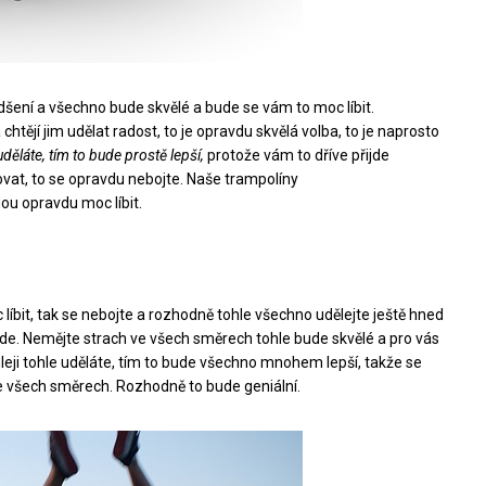
šení a všechno bude skvělé a bude se vám to moc líbit.
 chtějí jim udělat radost, to je opravdu skvělá volba, to je naprosto
děláte, tím to bude prostě lepší,
protože vám to dříve přijde
at, to se opravdu nebojte. Naše trampolíny
u opravdu moc líbit.
íbit, tak se nebojte a rozhodně tohle všechno udělejte ještě hned
jde. Nemějte strach ve všech směrech tohle bude skvělé a pro vás
leji tohle uděláte, tím to bude všechno mnohem lepší, takže se
e všech směrech. Rozhodně to bude geniální.