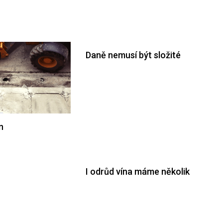
Daně nemusí být složité
n
I odrůd vína máme několik