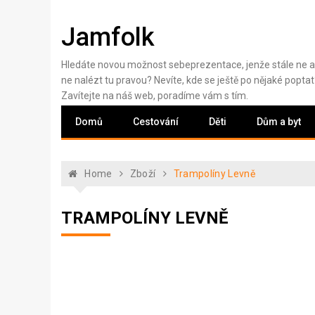
Skip
to
Jamfolk
content
Hledáte novou možnost sebeprezentace, jenže stále ne a
ne nalézt tu pravou? Nevíte, kde se ještě po nějaké poptat
Zavítejte na náš web, poradíme vám s tím.
Domů
Cestování
Děti
Dům a byt
Home
Zboží
Trampolíny Levně
TRAMPOLÍNY LEVNĚ