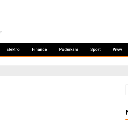
?
Elektro
Finance
Podnikání
Sport
Www
V