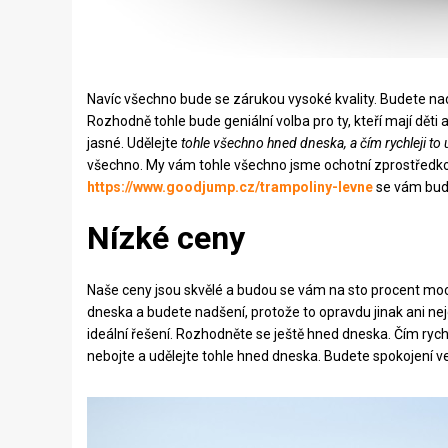
Navíc všechno bude se zárukou vysoké kvality. Budete nad
Rozhodně tohle bude geniální volba pro ty, kteří mají děti a
jasné. Udělejte
tohle všechno hned dneska, a čím rychleji to u
všechno. My vám tohle všechno jsme ochotní zprostředkov
https://www.goodjump.cz/trampoliny-levne
se vám budo
Nízké ceny
Naše ceny jsou skvělé a budou se vám na sto procent moc l
dneska a budete nadšení, protože to opravdu jinak ani ne
ideální řešení. Rozhodněte se ještě hned dneska. Čím rych
nebojte a udělejte tohle hned dneska. Budete spokojení v