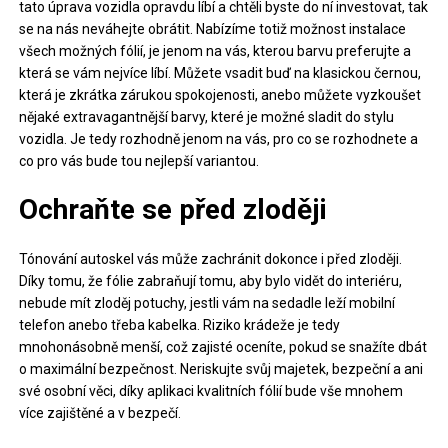
tato úprava vozidla opravdu líbí a chtěli byste do ní investovat, tak
se na nás neváhejte obrátit. Nabízíme totiž možnost instalace
všech možných fólií, je jenom na vás, kterou barvu preferujte a
která se vám nejvíce líbí. Můžete vsadit buď na klasickou černou,
která je zkrátka zárukou spokojenosti, anebo můžete vyzkoušet
nějaké extravagantnější barvy, které je možné sladit do stylu
vozidla. Je tedy rozhodně jenom na vás, pro co se rozhodnete a
co pro vás bude tou nejlepší variantou.
Ochraňte se před zloději
Tónování autoskel vás může zachránit dokonce i před zloději.
Díky tomu, že fólie zabraňují tomu, aby bylo vidět do interiéru,
nebude mít zloděj potuchy, jestli vám na sedadle leží mobilní
telefon anebo třeba kabelka. Riziko krádeže je tedy
mnohonásobně menší, což zajisté oceníte, pokud se snažíte dbát
o maximální bezpečnost. Neriskujte svůj majetek, bezpeční a ani
své osobní věci, díky aplikaci kvalitních fólií bude vše mnohem
více zajištěné a v bezpečí.