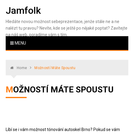
Skip
Jamfolk
to
content
Hledáte novou možnost sebeprezentace, jenže stále ne a ne
nalézt tu pravou? Nevíte, kde se ještě po nějaké poptat? Zavítejte
na náš web, poradíme vám s tím.
MENU
Home
Možností Máte Spoustu
MOŽNOSTÍ MÁTE SPOUSTU
Líbí se i vám možnost
tónování autoskel Brno
? Pokud se vám