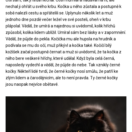
nechal ji ohřát u svého krbu. Kočka u něho zůstala a postupně k
sobě nalezli cestu a spřátelili se. Uplynulo několik let a muž
jednoho dne pozdě večer ležel ve své posteli, oheň v krbu
plápolal. Věděl, že umírá a najednou si uvědomil, kolik hříchů
způsobil, kolika lidem ublížil. Umíral sám bez lásky a v zapomnění.
Věděl, že půjde do pekla. Kočička mu ale hupsla na hrudník a
podívala se mu do očí, muž přikývl a kočka také. Kočičí bílý
kožíšek začal postupně černat a muž si uvědomil, že ta kočka z
něho bere veškeré hříchy, které udělal. Když byla celá černá,
naposledy vydechl a věděl, že půjde do nebe. Tak vznikly černé
kočky. Někteří lidé tvrdí, že černé kočky nosí smůlu, že patří ke
zlým lidem a čarodějnicím, ale to není pravda. Ty černé kočky
jsou naopak nejvíce obětavé.