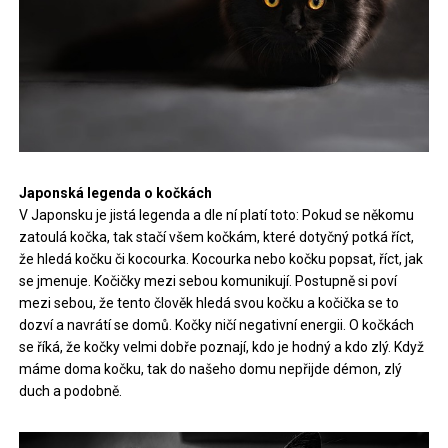
Japonská legenda o kočkách
V Japonsku je jistá legenda a dle ní platí toto: Pokud se někomu
zatoulá kočka, tak stačí všem kočkám, které dotyčný potká říct,
že hledá kočku či kocourka. Kocourka nebo kočku popsat, říct, jak
se jmenuje. Kočičky mezi sebou komunikují. Postupně si poví
mezi sebou, že tento člověk hledá svou kočku a kočička se to
dozví a navrátí se domů. Kočky ničí negativní energii. O kočkách
se říká, že kočky velmi dobře poznají, kdo je hodný a kdo zlý. Když
máme doma kočku, tak do našeho domu nepřijde démon, zlý
duch a podobně.