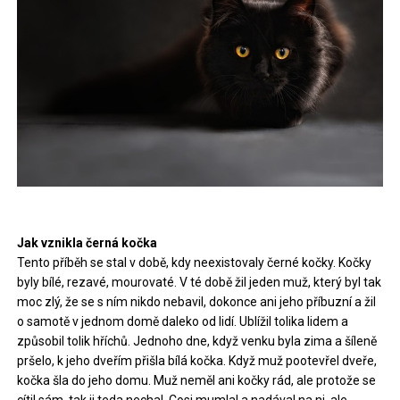
Jak vznikla černá kočka
Tento příběh se stal v době, kdy neexistovaly černé kočky. Kočky
byly bílé, rezavé, mourovaté. V té době žil jeden muž, který byl tak
moc zlý, že se s ním nikdo nebavil, dokonce ani jeho příbuzní a žil
o samotě v jednom domě daleko od lidí. Ublížil tolika lidem a
způsobil tolik hříchů. Jednoho dne, když venku byla zima a šíleně
pršelo, k jeho dveřím přišla bílá kočka. Když muž pootevřel dveře,
kočka šla do jeho domu. Muž neměl ani kočky rád, ale protože se
cítil sám, tak ji teda nechal. Cosi mumlal a nadával na ni, ale