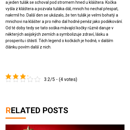
a jeden tulák se schoval pod stromem hned u kláštera. Kočka
vyšla z kláštera a pozvala tuláka dál, mnich ho nechal přespat,
nakrmil ho. Další den se ukázalo, že ten tulák je velmi bohatý a
mnichovi na klášter a pro něho dal hodně peněz jako poděkování.
Od té doby tedy se tato soška mávající kočky různě daruje v
některých asijských zemích a symbolizuje zdraví, lásku a
prosperitu i štěstí. Těch legend o kočkách je hodně, v dalším
článku povím další z nich.
3.2/5 - (4 votes)
RELATED POSTS