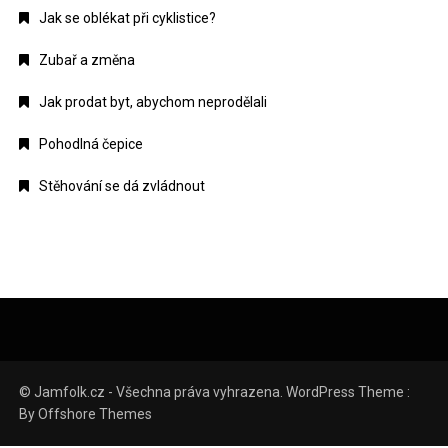
Jak se oblékat při cyklistice?
Zubař a změna
Jak prodat byt, abychom neprodělali
Pohodlná čepice
Stěhování se dá zvládnout
© Jamfolk.cz - Všechna práva vyhrazena. WordPress Theme :
By
Offshore Themes