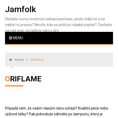
Skip
Jamfolk
to
content
Hledáte novou možnost sebeprezentace, jenže stále ne a ne
nalézt tu pravou? Nevíte, kde se ještě po nějaké poptat? Zavítejte
na náš web, poradíme vám s tím.
MENU
Home
Oriflame
ORIFLAME
Připadá vám, že vašim vlasům něco schází? Kvalitní péče nebo
výživné látky? Pak jednoduše sáhněte po šamponu, který je