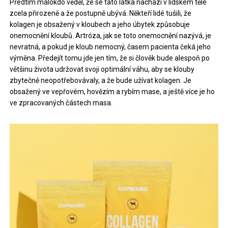
Předtím málokdo věděl, že se tato látka nachází v lidském těle
zcela přirozeně a že postupně ubývá. Někteří lidé tušili, že
kolagen je obsažený v kloubech a jeho úbytek způsobuje
onemocnění kloubů. Artróza, jak se toto onemocnění nazývá, je
nevratná, a pokud je kloub nemocný, časem pacienta čeká jeho
výměna. Předejít tomu jde jen tím, že si člověk bude alespoň po
většinu života udržovat svoji optimální váhu, aby se klouby
zbytečně neopotřebovávaly, a že bude užívat kolagen. Je
obsažený ve vepřovém, hovězím a rybím mase, a ještě více je ho
ve zpracovaných částech masa.