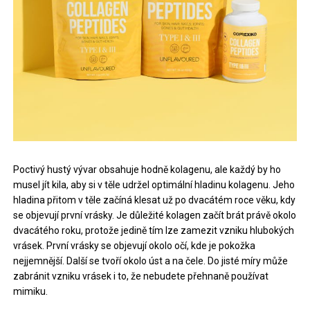
Poctivý hustý vývar obsahuje hodně kolagenu, ale každý by ho
musel jít kila, aby si v těle udržel optimální hladinu kolagenu. Jeho
hladina přitom v těle začíná klesat už po dvacátém roce věku, kdy
se objevují první vrásky. Je důležité kolagen začít brát právě okolo
dvacátého roku, protože jedině tím lze zamezit vzniku hlubokých
vrásek. První vrásky se objevují okolo očí, kde je pokožka
nejjemnější. Další se tvoří okolo úst a na čele. Do jisté míry může
zabránit vzniku vrásek i to, že nebudete přehnaně používat
mimiku.