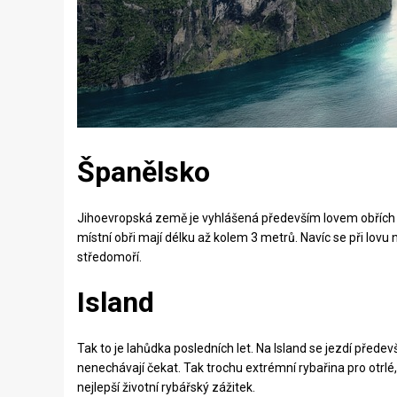
Španělsko
Jihoevropská země je vyhlášená především lovem obřích s
místní obři mají délku až kolem 3 metrů. Navíc se při lovu
středomoří.
Island
Tak to je lahůdka posledních let. Na Island se jezdí přede
nenechávají čekat. Tak trochu extrémní rybařina pro otrlé
nejlepší životní rybářský zážitek.