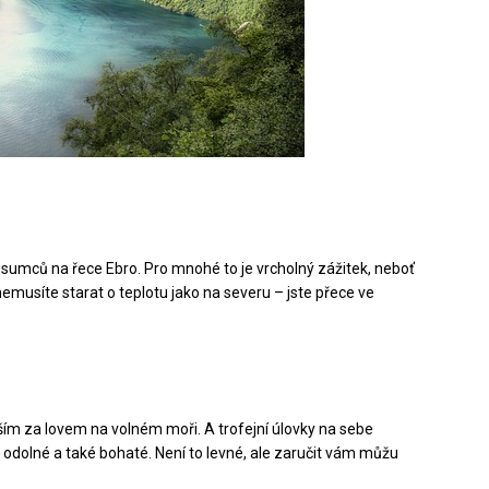
umců na řece Ebro. Pro mnohé to je vrcholný zážitek, neboť
 nemusíte starat o teplotu jako na severu – jste přece ve
vším za lovem na volném moři. A trofejní úlovky na sebe
, odolné a také bohaté. Není to levné, ale zaručit vám můžu