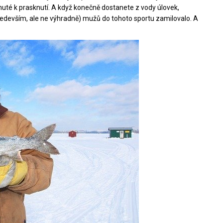
nuté k prasknutí. A když konečně dostanete z vody úlovek,
především, ale ne výhradně) mužů do tohoto sportu zamilovalo. A