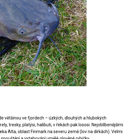
zde většinou ve fjordech – úzkých, dlouhých a hlubokých
ly, tresky, platýsi, halibuti, v řekách pak lososi. Nejoblíbenějšími
eka Alta, oblast Finmark na severu země (lov na dírkách). Velmi
 spouštění a vytahování umělé olověné rybičky.