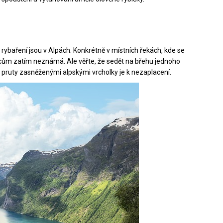
rybaření jsou v Alpách. Konkrétně v místních řekách, kde se
šincům zatím neznámá. Ale věřte, že sedět na břehu jednoho
 pruty zasněženými alpskými vrcholky je k nezaplacení.