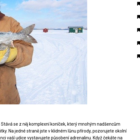
vy. Stává se z něj komplexní koníček, který mnohým nadšencům
tky. Na jedné straně jste v klidném lůnu přírody, pozorujete okolní
 konci vaší udice vystavujete působení adrenalinu. Když čekáte na