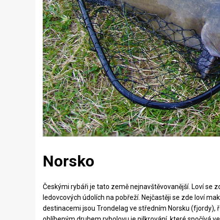
Norsko
Českými rybáři je tato země nejnavštěvovanější. Loví se 
ledovcových údolích na pobřeží. Nejčastěji se zde loví makre
destinacemi jsou Trondelag ve středním Norsku (fjordy), ř
oblíbeným druhem rybolovu je pilkrování, které spočívá ve