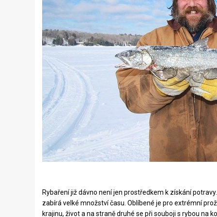
Rybaření již dávno není jen prostředkem k získání potra
zabírá velké množství času. Oblíbené je pro extrémní proži
krajinu, život a na straně druhé se při souboji s rybou na