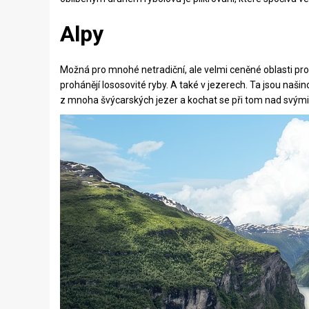
Alpy
Možná pro mnohé netradiční, ale velmi ceněné oblasti pro 
prohánějí lososovité ryby. A také v jezerech. Ta jsou na
z mnoha švýcarských jezer a kochat se při tom nad svými