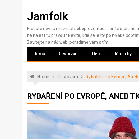
Skip
to
Jamfolk
content
Hledáte novou možnost sebeprezentace, jenže stále ne a
ne nalézt tu pravou? Nevíte, kde se ještě po nějaké poptat
Zavítejte na náš web, poradíme vám s tím.
Domů
Cestování
Děti
Dům a byt
Home
Cestování
Rybaření Po Evropě, Aneb
RYBAŘENÍ PO EVROPĚ, ANEB 