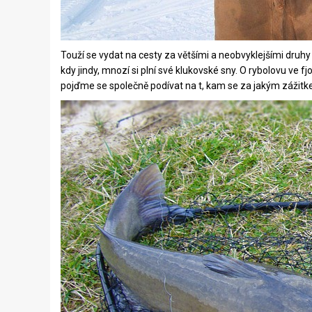
Touží se vydat na cesty za většími a neobvyklejšími druhy 
kdy jindy, mnozí si plní své klukovské sny. O rybolovu ve f
pojďme se společně podívat na t, kam se za jakým zážitke