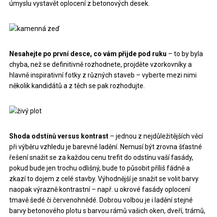
úmyslu vystavět oplocení z betonových desek.
Nesahejte po první desce, co vám přijde pod ruku
– to by byla
chyba, než se definitivně rozhodnete, projděte vzorkovníky a
hlavně inspirativní fotky z různých staveb – vyberte mezi nimi
několik kandidátů a z těch se pak rozhodujte.
Shoda odstínů versus kontrast
– jednou z nejdůležitějších věcí
při výběru vzhledu je barevné ladění. Nemusí být zrovna šťastné
řešení snažit se za každou cenu trefit do odstínu vaší fasády,
pokud bude jen trochu odlišný, bude to působit příliš fádně a
zkazí to dojem z celé stavby. Výhodnější je snažit se volit barvy
naopak výrazně kontrastní – např. u okrové fasády oplocení
tmavě šedé či červenohnědé. Dobrou volbou je i ladění stejné
barvy betonového plotu s barvou rámů vašich oken, dveří, trámů,