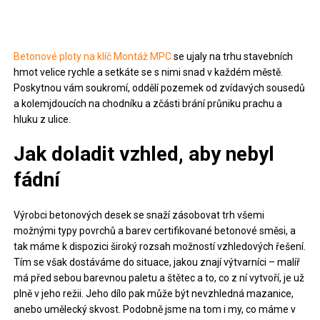
Betonové ploty na klíč Montáž MPC
se ujaly na trhu stavebních
hmot velice rychle a setkáte se s nimi snad v každém městě.
Poskytnou vám soukromí, oddělí pozemek od zvídavých sousedů
a kolemjdoucích na chodníku a zčásti brání průniku prachu a
hluku z ulice.
Jak doladit vzhled, aby nebyl
fádní
Výrobci betonových desek se snaží zásobovat trh všemi
možnými typy povrchů a barev certifikované betonové směsi, a
tak máme k dispozici široký rozsah možností vzhledových řešení.
Tím se však dostáváme do situace, jakou znají výtvarníci – malíř
má před sebou barevnou paletu a štětec a to, co z ní vytvoří, je už
plně v jeho režii. Jeho dílo pak může být nevzhledná mazanice,
anebo umělecký skvost. Podobně jsme na tom i my, co máme v