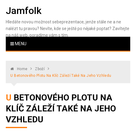
Skip
Jamfolk
to
content
Hledáte novou možnost sebeprezentace, jenže stále ne a ne
nalézt tu pravou? Nevíte, kde se ještě po nějaké poptat? Zavítejte
na náš web, poradíme vám s tím.
MENU
Home
Zboží
U Betonového Plotu Na Klíč Záleží Také Na Jeho Vzhledu
U BETONOVÉHO PLOTU NA
KLÍČ ZÁLEŽÍ TAKÉ NA JEHO
VZHLEDU