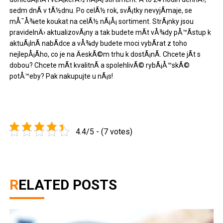
sedm dnÃ­ v tÃ½dnu. Po celÃ½ rok, svÃ¡tky nevyjÃ­maje, se
mÅ¯Å¾ete koukat na celÃ½ nÃ¡Å¡ sortiment. StrÃ¡nky jsou
pravidelnÄ› aktualizovÃ¡ny a tak budete mÃ­t vÅ¾dy pÅ™Ã­stup k
aktuÃ¡lnÃ­ nabÃ­dce a vÅ¾dy budete moci vybÃ­rat z toho
nejlepÅ¡Ã­ho, co je na ÄeskÃ©m trhu k dostÃ¡nÃ­. Chcete jÃ­t s
dobou? Chcete mÃ­t kvalitnÃ­ a spolehlivÃ© rybÃ¡Å™skÃ©
potÅ™eby? Pak nakupujte u nÃ¡s!
4.4/5 - (7 votes)
RELATED POSTS