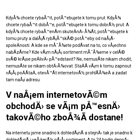
KdyÅ¾ chcete rybaÅ™it, potÅ™ebujete k tomu prut. KdyÅ¾
chcete rybaÅ™it dobÅ™e, potÅ™ebujete k tomu dobrÃ½ prut. A
kdyÅ¾ chcete rybaÅ™enÃ­m skuteÄnÄ› Å¾Ã­t, potÅ™ebujete k
tomu pruty a dalÅ¡Ã­
rybÃ¡Å™skÃ© potÅ™eby
od naÅ¡Ã­
spoleÄnosti. A kde se mÅ¯Å¾ete podÃ­vat na to, co vÅ¡echno
nabÃ­zÃ­me? Kde vÃ¡m nÃ¡Å¡ sortiment mÅ¯Å¾eme v celÃ©
svÃ© krÃ¡se peÄlivÄ› pÅ™edstavit? Ne, nemusÃ­te nikam chodit,
nemusÃ­te se nikam obtÄ›Å¾ovat. StaÄÃ­ vÃ¡m k tomu zapnout
vÃ¡Å¡ poÄÃ­taÄ, otevÅ™Ã­t internetovÃ½ prohlÃ­Å¾eÄ a zadat
tam naÅ¡i adresu.
V naÅ¡em internetovÃ©m
obchodÄ› se vÃ¡m pÅ™esnÄ›
takovÃ©ho zboÅ¾Ã­ dostane!
Na internetu jsme snadno k dohledÃ¡nÃ­ a stejnÄ› tak je snadno k
dohledÃ¡nÃ­ i veÅ¡kerÃ½ nÃ¡Å¡ sortiment. A to 24 hodin dennÄ›,