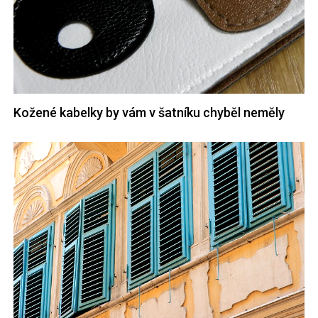
Kožené kabelky by vám v šatníku chyběl neměly