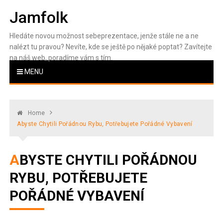
Skip
Jamfolk
to
content
Hledáte novou možnost sebeprezentace, jenže stále ne a ne
nalézt tu pravou? Nevíte, kde se ještě po nějaké poptat? Zavítejte
na náš web, poradíme vám s tím.
MENU
Home
Abyste Chytili Pořádnou Rybu, Potřebujete Pořádné Vybavení
ABYSTE CHYTILI POŘÁDNOU
RYBU, POTŘEBUJETE
POŘÁDNÉ VYBAVENÍ