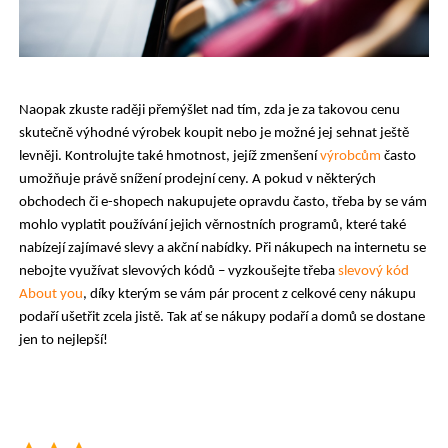
Naopak zkuste raději přemýšlet nad tím, zda je za takovou cenu
skutečně výhodné výrobek koupit nebo je možné jej sehnat ještě
levněji. Kontrolujte také hmotnost, jejíž zmenšení
výrobcům
často
umožňuje právě snížení prodejní ceny. A pokud v některých
obchodech či e-shopech nakupujete opravdu často, třeba by se vám
mohlo vyplatit používání jejich věrnostních programů, které také
nabízejí zajímavé slevy a akční nabídky. Při nákupech na internetu se
nebojte využívat slevových kódů – vyzkoušejte třeba
slevový kód
About you
, díky kterým se vám pár procent z celkové ceny nákupu
podaří ušetřit zcela jistě. Tak ať se nákupy podaří a domů se dostane
jen to nejlepší!