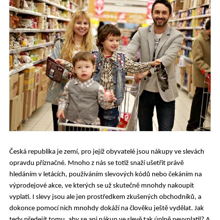
Česká republika je zemí, pro jejíž obyvatelé jsou nákupy ve slevách
opravdu příznačné. Mnoho z nás se totiž snaží ušetřit právě
hledáním v letácích, používáním slevových kódů nebo čekáním na
výprodejové akce, ve kterých se už skutečně mnohdy nakoupit
vyplatí. I slevy jsou ale jen prostředkem zkušených obchodníků, a
dokonce pomocí nich mnohdy dokáží na člověku ještě vydělat. Jak
tedy předejít tomu, aby se ani nákup ve slevě tak úplně nevyplatil? A