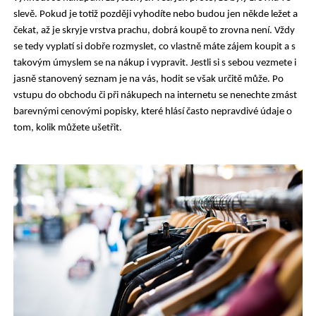
slevě. Pokud je totiž později vyhodíte nebo budou jen někde ležet a
čekat, až je skryje vrstva prachu, dobrá koupě to zrovna není. Vždy
se tedy vyplatí si dobře rozmyslet, co vlastně máte zájem koupit a s
takovým úmyslem se na nákup i vypravit. Jestli si s sebou vezmete i
jasně stanovený seznam je na vás, hodit se však určitě může. Po
vstupu do obchodu či při nákupech na internetu se nenechte zmást
barevnými cenovými popisky, které hlásí často nepravdivé údaje o
tom, kolik můžete ušetřit.