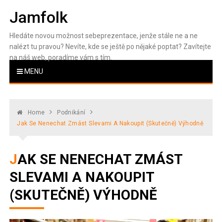
Skip
Jamfolk
to
content
Hledáte novou možnost sebeprezentace, jenže stále ne a ne
nalézt tu pravou? Nevíte, kde se ještě po nějaké poptat? Zavítejte
na náš web, poradíme vám s tím.
MENU
Home
Podnikání
Jak Se Nenechat Zmást Slevami A Nakoupit (skutečně) Výhodně
JAK SE NENECHAT ZMÁST
SLEVAMI A NAKOUPIT
(SKUTEČNĚ) VÝHODNĚ